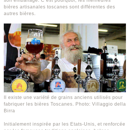
son emballage. C’est pourquoi, les meilleures
bières artisanales toscanes sont différentes des
autres bières.
Il existe une variété de grains anciens utilisés pour
fabriquer les bières Toscanes. Photo: Villaggio della
Birra
Initialement inspirée par les Etats-Unis, et renforcée