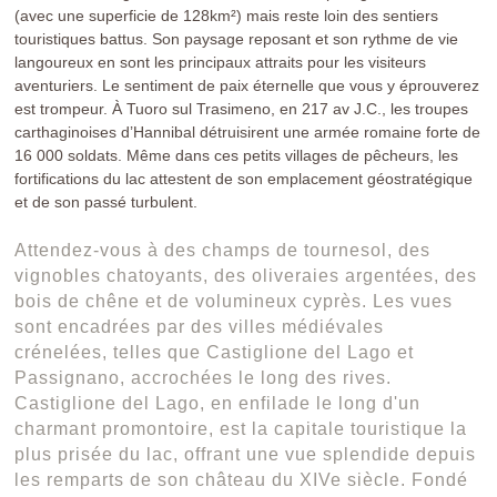
(avec une superficie de 128km²) mais reste loin des sentiers
touristiques battus. Son paysage reposant et son rythme de vie
langoureux en sont les principaux attraits pour les visiteurs
aventuriers. Le sentiment de paix éternelle que vous y éprouverez
est trompeur. À Tuoro sul Trasimeno, en 217 av J.C., les troupes
carthaginoises d’Hannibal détruisirent une armée romaine forte de
16 000 soldats. Même dans ces petits villages de pêcheurs, les
fortifications du lac attestent de son emplacement géostratégique
et de son passé turbulent.
Attendez-vous à des champs de tournesol, des
vignobles chatoyants, des oliveraies argentées, des
bois de chêne et de volumineux cyprès. Les vues
sont encadrées par des villes médiévales
crénelées, telles que Castiglione del Lago et
Passignano, accrochées le long des rives.
Castiglione del Lago, en enfilade le long d'un
charmant promontoire, est la capitale touristique la
plus prisée du lac, offrant une vue splendide depuis
les remparts de son château du XIVe siècle. Fondé