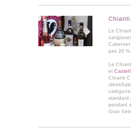
Chianti
Le Chiant
sangioves
Cabernet 
pas 20 %
Le Chiant
et
Castel
Chianti C
identifia
catégorie
standard 
pendant a
Gran Sele