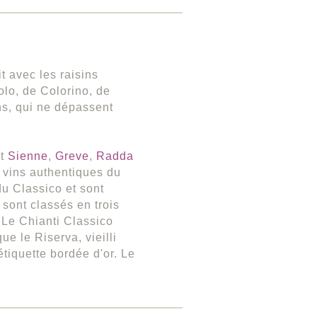
t avec les raisins
lo, de Colorino, de
ns, qui ne dépassent
t
Sienne
,
Greve
,
Radda
s vins authentiques du
du Classico et sont
 sont classés en trois
 Le Chianti Classico
e le Riserva, vieilli
tiquette bordée d'or. Le