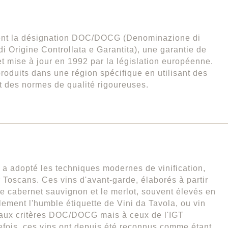
ement la désignation DOC/DOCG (Denominazione di
i Origine Controllata e Garantita), une garantie de
 et mise à jour en 1992 par la législation européenne.
produits dans une région spécifique en utilisant des
t des normes de qualité rigoureuses.
a adopté les techniques modernes de vinification,
Toscans. Ces vins d'avant-garde, élaborés à partir
le cabernet sauvignon et le merlot, souvent élevés en
alement l'humble étiquette de Vini da Tavola, ou vin
s aux critères DOC/DOCG mais à ceux de l'IGT
tefois, ces vins ont depuis été reconnus comme étant