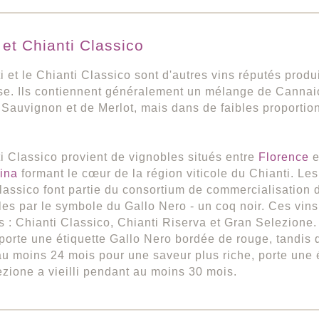
 et Chianti Classico
i et le Chianti Classico sont d'autres vins réputés produi
e. Ils contiennent généralement un mélange de Cannaio
Sauvignon et de Merlot, mais dans de faibles proportio
.
i Classico provient de vignobles situés entre
Florence
e
lina
formant le cœur de la région viticole du Chianti. Le
lassico font partie du consortium de commercialisation 
bles par le symbole du Gallo Nero - un coq noir. Ces vins
s : Chianti Classico, Chianti Riserva et Gran Selezione.
porte une étiquette Gallo Nero bordée de rouge, tandis qu
u moins 24 mois pour une saveur plus riche, porte une é
zione a vieilli pendant au moins 30 mois.