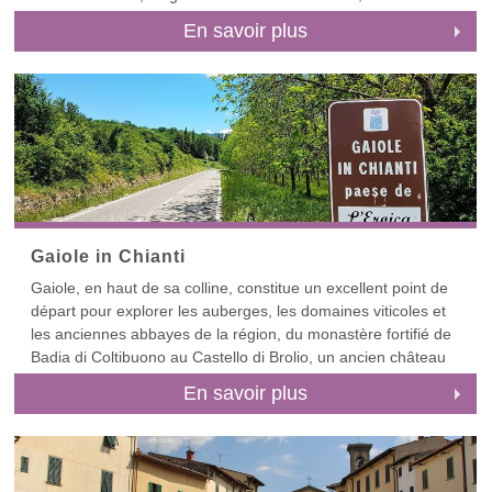
de Massa. Si vous avez besoin d’aventure, explorez Carrare
En savoir plus
et les carrières de marbre des Alpes Apuanes. C’est ici la
Toscane naturelle, un contraste frappant par rapport à Forte
dei Marmi. Si vous avez besoin d’aventures plus culturelles,
éloignez-vous du littoral vers les villes d'art les plus proches.
Faites le tour de Lucques ou de Pise au sud, Pistoia ou
encore Florenceà l'est. Si vous voulez goûter à la vie à la
montagne, avec des villas aux panoramas ruraux, parcourez
nos villas près de Lucques détaillé ci-dessous.
Gaiole in Chianti
Gaiole, en haut de sa colline, constitue un excellent point de
départ pour explorer les auberges, les domaines viticoles et
les anciennes abbayes de la région, du monastère fortifié de
Badia di Coltibuono au Castello di Brolio, un ancien château
florentin au regard fixé sur son ancien ennemi, la ville de
En savoir plus
Sienne. La région regorge de domaines viticoles et
d’auberges gastronomiques, mais vous y trouverez
suffisamment de pistes cyclables pour rester en forme
pendant votre séjour. D'un point de vue culturel, pensez aux