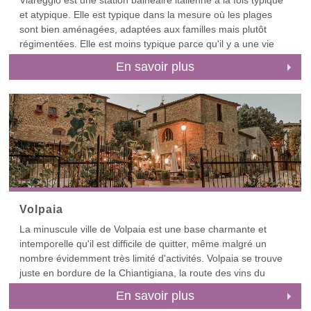
Viareggio est une station balnéaire italienne à la fois typique
et atypique. Elle est typique dans la mesure où les plages
sont bien aménagées, adaptées aux familles mais plutôt
régimentées. Elle est moins typique parce qu'il y a une vie
au-delà de la plage. Viareggio n'est pas seulement qu'une
En savoir plus
station balnéaire - et pas seulement un endroit où l'on veut
être vu. Viareggio est un bon tremplin pour explorer la cote
de la Versilia, que ce soit à vélo le long de la côte ou en
voiture pour découvrir l'arrière-pays de Massa et Carrare.
Pour partir à l'aventure, explorez Carrare et les carrières de
marbre des Alpes Apuanes. Cette région abrite une Toscane
plus sauvage, qui offre un contraste saisissant avec la bande
côtière. Pour une escapade plus culturelle, éloignez-vous de
la côte vers les villes d'art les plus proches. Parmi celles-ci,
les plus importantes sont Pise au sud, ou Lucques, Pistoia ou
Volpaia
Florence à l'est.
La minuscule ville de Volpaia est une base charmante et
intemporelle qu'il est difficile de quitter, même malgré un
nombre évidemment très limité d'activités. Volpaia se trouve
juste en bordure de la Chiantigiana, la route des vins du
Chianti, le hameau est donc idéalement situé pour visiter les
En savoir plus
fiefs voisins du Chianti, comme Radda et Castellina. Si vous