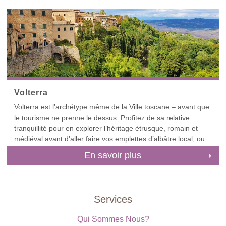
êtes un passionné de culture, envisagez des excursions
d'une journée à San GimignanoSienne et Florence, toutes
facilement accessibles.
Ce guide n'est qu'un avant-goût du Chianti. Consultez nos
guides plus spécifiques sur les plus beaux avant-postes du
Chianti, via notre liste de destinations. Pour commencer,
consultez nos guides de GrevePanzanoCastellinaRadda, et
Castelnuovo Beradenga. Nos autres guides du Chianti
Volterra
incluent également CastagnoliSan GusmeSan Donato in
Volterra est l’archétype même de la Ville toscane – avant que
Poggio et Vagliagli.
le tourisme ne prenne le dessus. Profitez de sa relative
tranquillité pour en explorer l’héritage étrusque, romain et
médiéval avant d’aller faire vos emplettes d’albâtre local, ou
d’aller dîner dans un cellier étrusque.
En savoir plus
Services
Qui Sommes Nous?