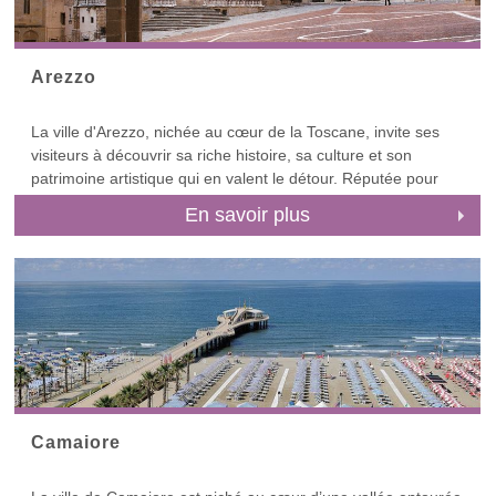
Arezzo
La ville d'Arezzo, nichée au cœur de la Toscane, invite ses
visiteurs à découvrir sa riche histoire, sa culture et son
patrimoine artistique qui en valent le détour. Réputée pour
être la ville natale d'artistes célèbres comme Piero della
En savoir plus
Francesca, cette ville enchanteresse possède une
architecture médiévale captivante, notamment
l'emblématique Piazza Grande qui se trouve à un angle. Le
passé historique d'Arezzo, qui remonte à l'époque étrusque,
se dévoile au fil de ses rues tortueuses. Au-delà de son attrait
artistique, Arezzo offre une atmosphère vibrante débordant
d'un charme toscan authentique, avec ses marchés animés,
ses trattorias pittoresques à la cuisine locale généreuse.
Située à mi-chemin entre Florence et Pérouse, Arezzo est
Camaiore
une base idéale pour explorer les trésors de la Toscane, des
paysages parsemés de vignobles du Chianti à la beauté