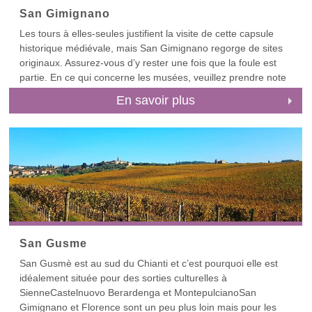
Pour commencer, consultez nos guides de
San Gimignano
GrevePanzanoCastellinaRadda, et Castelnuovo Beradenga.
Les tours à elles-seules justifient la visite de cette capsule
Nos autres guides du Chianti parlent de Castagnoli, Volpaia,
historique médiévale, mais San Gimignano regorge de sites
San GusmeSan Donato in Poggio et Vagliagli.
originaux. Assurez-vous d’y rester une fois que la foule est
partie. En ce qui concerne les musées, veuillez prendre note
qu’un ticket unique permet d’accéder à tous les musées.
En savoir plus
San Gusme
San Gusmè est au sud du Chianti et c’est pourquoi elle est
idéalement située pour des sorties culturelles à
SienneCastelnuovo Berardenga et MontepulcianoSan
Gimignano et Florence sont un peu plus loin mais pour les