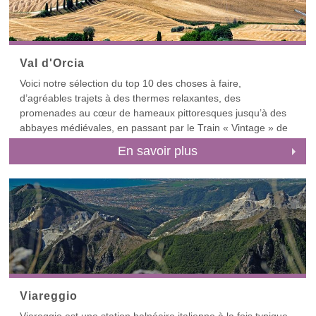
compte 19 sites, il n’y a donc que l’embarras du choix.
Ce guide juste un avant-goût du Chianti. Consultez nos
guides spécifiques sur les plus beaux avant-postes du
Chianti, tous accessibles via notre Liste des destinations.
Val d'Orcia
Pour commencer, consultez nos guides de
Voici notre sélection du top 10 des choses à faire,
GrevePanzanoCastellinaRadda, et Castelnuovo Beradenga.
d’agréables trajets à des thermes relaxantes, des
Nos autres guides du Chianti parlent de Castagnoli, Volpaia,
promenades au cœur de hameaux pittoresques jusqu’à des
San GusmeSan Donato in Poggio et Vagliagli.
abbayes médiévales, en passant par le Train « Vintage » de
la Nature, tout ceci au beau milieu des paysages classés au
En savoir plus
Patrimoine de l’Unesco.
Viareggio