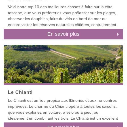
Voici notre top 10 des meilleures choses à faire sur la côte
toscane, que vous préfèreriez vous prélasser sur les plages,
observer les dauphins, faire du vélo en bord de mer ou
encore visiter les réserves naturelles côtières, contrairement
à de nombreuses destinations, en Toscane, vous pouvez
En savoir plus
combiner la culture et la plage. En revanche, n'essayez pas
de couvrir toute la côte en un seul voyage, mais choisissez
plutôt votre base et votre zone à explorer avec soin.
Si vous souhaitez visiter les villes d'art depuis votre base en
bord de mer, n'oubliez pas que celles-ci sont pour la plupart
plus accessibles depuis la côte nord, notamment la côte
Versilienne, aussi appelée la Versilia. Depuis la côte nord, les
excursions typiques d'une journée inclues PiseLucquesPistoia
et Florence. En revanche, si vous êtes basé sur la côte sud,
Le Chianti
dans la région de la Maremme, près de Grosseto, alors
Le Chianti est un lieu propice aux flâneries et aux rencontres
Sienne devient plus accessible, en moins de deux heures.
imprévues. Le charme du Chianti opère à toutes les saisons,
que vous exploriez en voiture, à vélo ou à pied, ou
La côte toscane offre une grande variété de lieux où profiter
idéalement en combinant les trois. Le Chianti est un excellent
de vos vacances, des plages accueillantes pour les familles
point de départ pour des excursions culturelles d'une journée
jusqu'aux baies profondément isolées. La côte nord, la