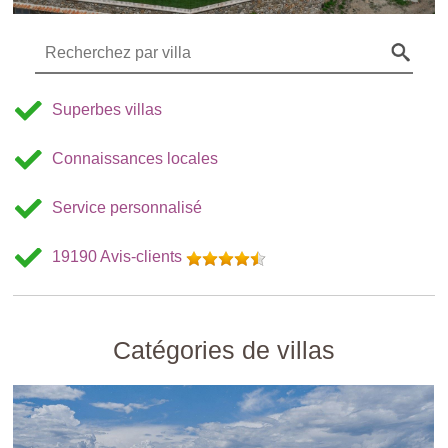
No
search
results.
Superbes villas
Connaissances locales
Service personnalisé
19190 Avis-clients
Catégories de villas
/cmsdata/db/images/home/tiles/priv.jpg