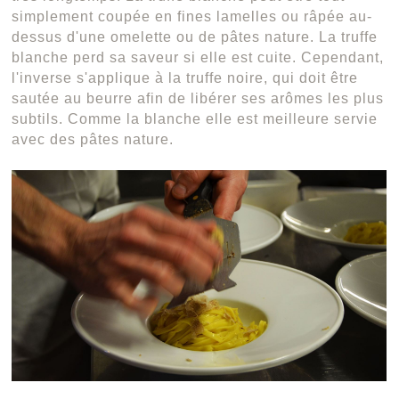
simplement coupée en fines lamelles ou râpée au-
dessus d'une omelette ou de pâtes nature. La truffe
blanche perd sa saveur si elle est cuite. Cependant,
l'inverse s'applique à la truffe noire, qui doit être
sautée au beurre afin de libérer ses arômes les plus
subtils. Comme la blanche elle est meilleure servie
avec des pâtes nature.