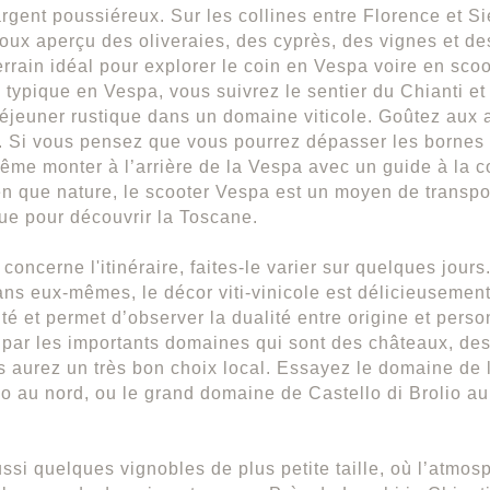
argent poussiéreux. Sur les collines entre Florence et Si
doux aperçu des oliveraies, des cyprès, des vignes et des
terrain idéal pour explorer le coin en Vespa voire en sco
 typique en Vespa, vous suivrez le sentier du Chianti et
éjeuner rustique dans un domaine viticole. Goûtez aux a
. Si vous pensez que vous pourrez dépasser les bornes 
me monter à l’arrière de la Vespa avec un guide à la co
ien que nature, le scooter Vespa est un moyen de transpo
ue pour découvrir la Toscane.
concerne l'itinéraire, faites-le varier sur quelques jours
ns eux-mêmes, le décor viti-vinicole est délicieusement 
ité et permet d’observer la dualité entre origine et perso
 par les importants domaines qui sont des châteaux, des
s aurez un très bon choix local. Essayez le domaine de
o au nord, ou le grand domaine de Castello di Brolio au
.
ussi quelques vignobles de plus petite taille, où l’atmos