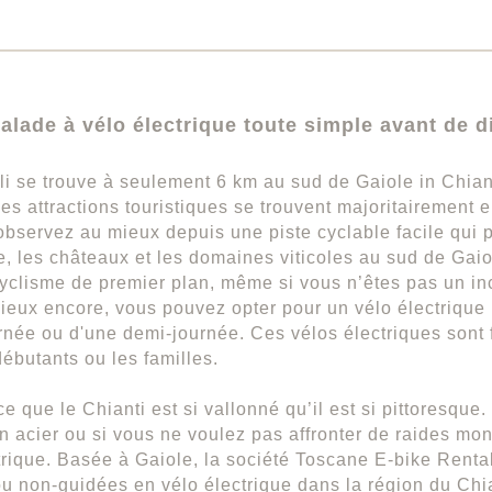
alade à vélo électrique toute simple avant de d
i se trouve à seulement 6 km au sud de Gaiole in Chian
Les attractions touristiques se trouvent majoritairement e
observez au mieux depuis une piste cyclable facile qui 
 les châteaux et les domaines viticoles au sud de Gaiol
cyclisme de premier plan, même si vous n’êtes pas un in
ieux encore, vous pouvez opter pour un vélo électrique 
rnée ou d'une demi-journée. Ces vélos électriques sont f
débutants ou les familles.
ce que le Chianti est si vallonné qu’il est si pittoresque
n acier ou si vous ne voulez pas affronter de raides mo
trique. Basée à Gaiole, la société Toscane E-bike Rental
u non-guidées en vélo électrique dans la région du Chia