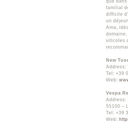
que dans 
familial 
difficile 
un déjeun
Ama, idéal
domaine. 
viticoles
recomma
New Tusc
Address: 
Tel: +39 
Web:
www
Vespa Re
Address: 
55100 – L
Tel: +39
Web:
htt