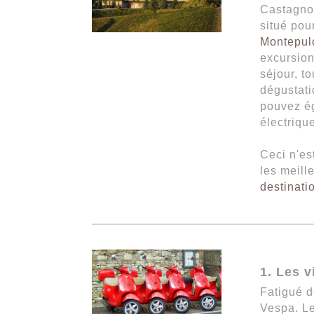
Castagnol
situé pour
Montepul
excursion
séjour, t
dégustati
pouvez ég
électriqu
Ceci n'es
les meill
destinati
1. Les 
Fatigué d
Vespa. Le