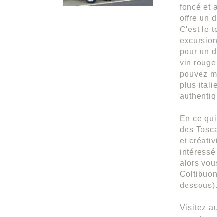
foncé et 
offre un 
C'est le 
excursion
pour un d
vin rouge
pouvez mê
plus ital
authentiq
En ce qui 
des Tosca
et créativ
intéressé
alors vou
Coltibuon
dessous)
Visitez a