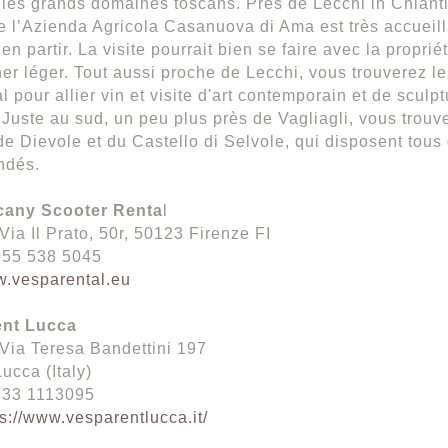
les grands domaines toscans. Près de Lecchi in Chianti,
de l’Azienda Agricola Casanuova di Ama est très accueilla
d’en partir. La visite pourrait bien se faire avec la proprié
er léger. Tout aussi proche de Lecchi, vous trouverez le
 pour allier vin et visite d'art contemporain et de sculpt
Juste au sud, un peu plus près de Vagliagli, vous trou
 de Dievole et du Castello di Selvole, qui disposent tous
ndés.
any Scooter Renta
l
Via Il Prato, 50r, 50123 Firenze FI
055 538 5045
.vesparental.eu
nt Lucca
Via Teresa Bandettini 197
ucca (Italy)
 333 1113095
ps://www.vesparentlucca.it/