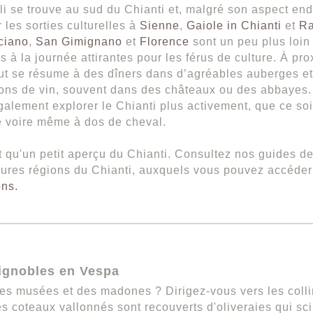
i se trouve au sud du Chianti et, malgré son aspect end
 les sorties culturelles à
Sienne
,
Gaiole in Chianti
et
Ra
ciano
,
San Gimignano
et
Florence
sont un peu plus loin
s à la journée attirantes pour les férus de culture. À pro
out se résume à des dîners dans d’agréables auberges et
ons de vin, souvent dans des châteaux ou des abbayes
alement explorer le Chianti plus activement, que ce soi
e voire même à dos de cheval.
t qu'un petit aperçu du Chianti. Consultez nos guides d
eures régions du Chianti, auxquels vous pouvez accéder
ons.
vignobles en Vespa
es musées et des madones ? Dirigez-vous vers les collin
s coteaux vallonnés sont recouverts d'oliveraies qui scin