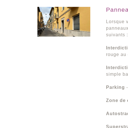
Pannea
Lorsque v
panneaux 
suivants :
Interdict
rouge au 
Interdict
simple ba
Parking
Zone de 
Autostra
Superstr