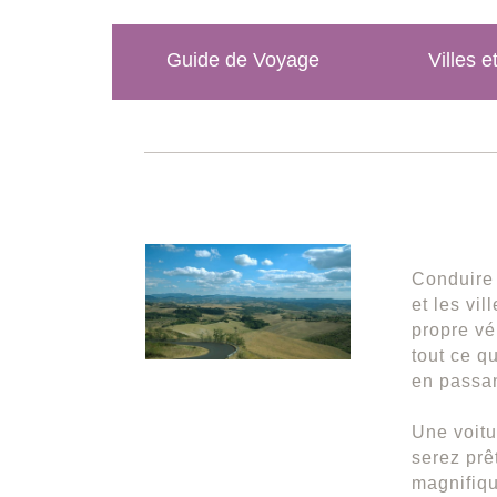
Guide de Voyage
Villes e
Conduire 
et les vi
propre vé
tout ce q
en passan
Une voitu
serez prêt
magnifiq