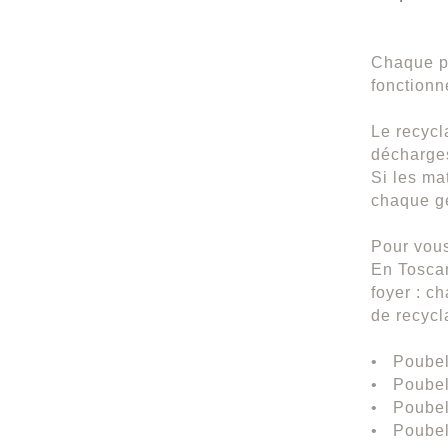
Chaque pa
fonctionn
Le recycl
décharges
Si les ma
chaque ge
Pour vous
En Toscan
foyer : c
de recyc
• Poubell
• Poubell
• Poubell
• Poubell