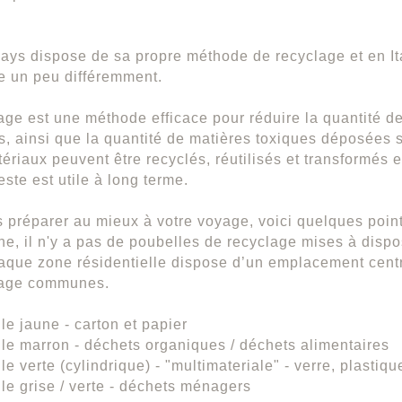
ys dispose de sa propre méthode de recyclage et en Ita
e un peu différemment.
age est une méthode efficace pour réduire la quantité 
, ainsi que la quantité de matières toxiques déposées su
tériaux peuvent être recyclés, réutilisés et transformés
ste est utile à long terme.
 préparer au mieux à votre voyage, voici quelques points
e, il n'y a pas de poubelles de recyclage mises à disp
haque zone résidentielle dispose d’un emplacement cent
lage communes.
e jaune - carton et papier
e marron - déchets organiques / déchets alimentaires
e verte (cylindrique) - "multimateriale" - verre, plastiq
e grise / verte - déchets ménagers