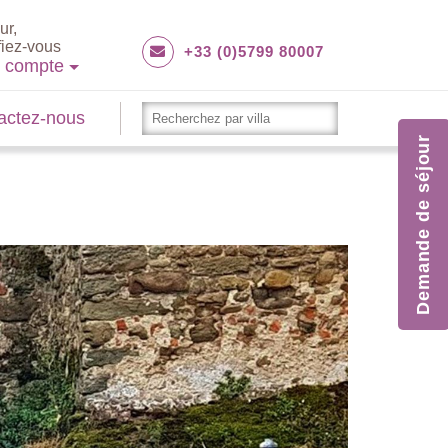
ur,
fiez-vous
+33 (0)5799 80007
e compte
actez-nous
Demande de séjour