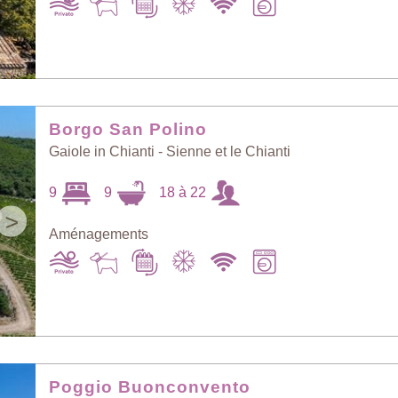
Borgo San Polino
Gaiole in Chianti - Sienne et le Chianti
9
9
18 à 22
>
Aménagements
Poggio Buonconvento