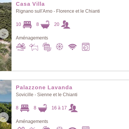
Casa Villa
Rignano sull'Arno - Florence et le Chianti
10
8
20
>
Aménagements
Palazzone Lavanda
Sovicille - Sienne et le Chianti
8
8
16 à 17
>
Aménagements