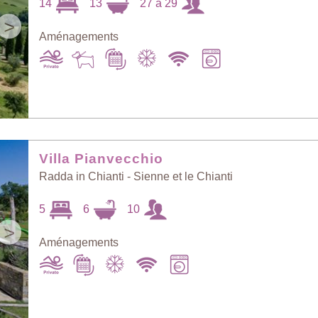
14
13
27 à 29
>
Aménagements
Villa Pianvecchio
Radda in Chianti - Sienne et le Chianti
5
6
10
>
Aménagements