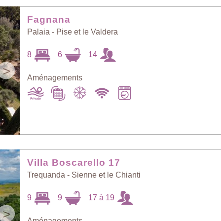
Fagnana
au petit bonheur
Prix: - > +
Palaia - Pise et le Valdera
8
6
14
>
Nombre de
Prix: + > -
personnes: - > +
Aménagements
Nombre de
Villas les plus
personnes: + > -
récentes
Villa Boscarello 17
Trequanda - Sienne et le Chianti
9
9
17 à 19
>
Aménagements