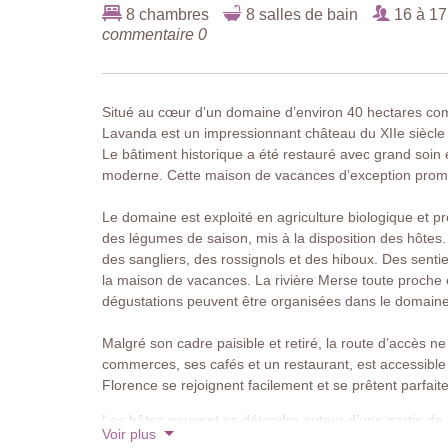
8 chambres
8 salles de bain
16 à 17
commentaire 0
Situé au cœur d’un domaine d’environ 40 hectares com
Lavanda est un impressionnant château du XIIe siècle q
Le bâtiment historique a été restauré avec grand soin e
moderne. Cette maison de vacances d’exception prome
Le domaine est exploité en agriculture biologique et pro
des légumes de saison, mis à la disposition des hôtes
des sangliers, des rossignols et des hiboux. Des senti
la maison de vacances. La rivière Merse toute proche 
dégustations peuvent être organisées dans le domaine v
Malgré son cadre paisible et retiré, la route d’accès ne
commerces, ses cafés et un restaurant, est accessible
Florence se rejoignent facilement et se prêtent parfait
Les hôtes peuvent se détendre autour d’une partie de
Voir plus
dans la cour centrale, deux lieux parfaitement adaptés