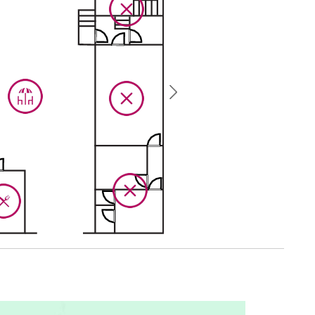
e décorative, ventilateur, accès par escalier extérieur .
meaux), tables de chevet, commode, armoire, fauteuils, cheminée
 lits-jumeaux), tables de chevet, commode, armoire, chaise,