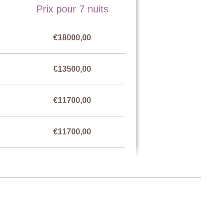
Prix pour 7 nuits
€18000,00
 lits-jumeaux), tables de chevet, commode, armoire,
€13500,00
€11700,00
€11700,00
€13500,00
ée historique (décorative), sortie vers une petite terrasse
 lits-jumeaux), cheminée décorative, fauteuil, commode,