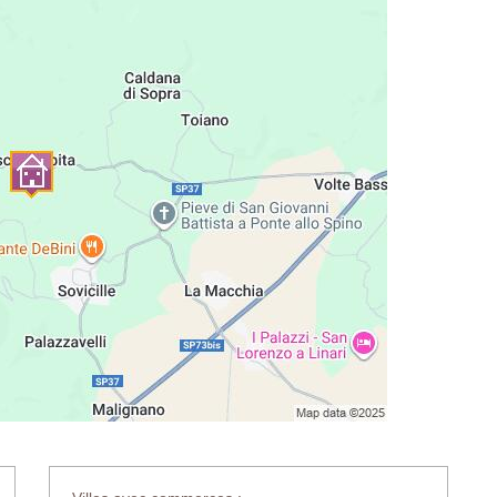
meaux), tables de chevet, coiffeuse, chaise, porte-bagages,
 lits-jumeaux), tables de chevet, armoire, chaise, commode,