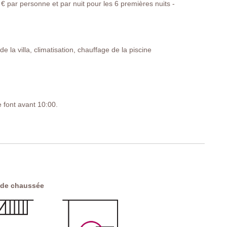
€ par personne et par nuit pour les 6 premières nuits -
r extérieur
 la villa, climatisation, chauffage de la piscine
 lits-jumeaux), tables de chevet, commode, chaise, armoire,
e font avant 10:00.
uvertes
lits-jumeaux), tables de chevet, commode, fauteuils, armoire,
X6Z
 de chaussée