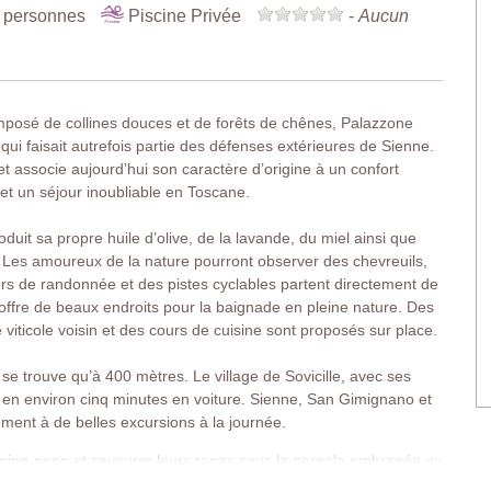
 personnes
Piscine Privée
-
Aucun
posé de collines douces et de forêts de chênes, Palazzone
ui faisait autrefois partie des défenses extérieures de Sienne.
t associe aujourd’hui son caractère d’origine à un confort
t un séjour inoubliable en Toscane.
duit sa propre huile d’olive, de la lavande, du miel ainsi que
. Les amoureux de la nature pourront observer des chevreuils,
ers de randonnée et des pistes cyclables partent directement de
offre de beaux endroits pour la baignade en pleine nature. Des
iticole voisin et des cours de cuisine sont proposés sur place.
 se trouve qu’à 400 mètres. Le village de Sovicille, avec ses
 en environ cinq minutes en voiture. Sienne, San Gimignano et
ement à de belles excursions à la journée.
 ping-pong et savourer leurs repas sous la pergola ombragée ou
 aux moments conviviaux en plein air. Un four à pizza est