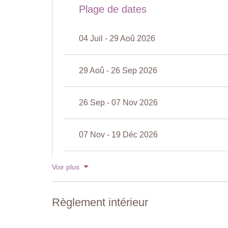
Plage de dates
Suite
04 Juil - 29 Aoû 2026
Chambre 1
Lit double 150 × 195 cm (ne peut pas être converti en
climatisation.
29 Aoû - 26 Sep 2026
Salle de bains attenante
Baignoire avec douchette, lavabo, bidet, toilettes.
26 Sep - 07 Nov 2026
Premier étage
07 Nov - 19 Déc 2026
Palier / Studio
Bureau, commode, table et chaises.
19 Déc - 02 Jan 2027
Voir plus
Salon
(accès extérieur)
Canapé, chaises, bureau, grande table à manger, chemin
avec bancs, accès à la cour.
Voir les tarifs pour 2027
Règlement intérieur
Chambre 2
(accès extérieur)
Lit double 150 × 195 cm (ne peut pas être converti en