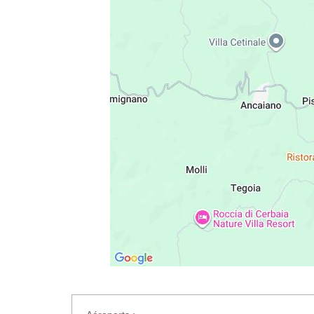
Lit double 180 × 195 cm (peut être converti en lits ju
armoire, climatisation.
Salle de bains attenante
Douche, lavabo, bidet, toilettes.
Chambre 8
Lit double 150 × 195 cm (ne peut pas être converti en
climatisation.
Salle de bains attenante
Douche, lavabo, toilettes.
Buanderie extérieure
Lave-linge et sèche-linge.
Piscine privée chauffable
Longueur: 10 m (forme en V)
Largeur: 10 m (forme en V)
Profondeur: 1,20–1,80 m
Accès: Marches romaines