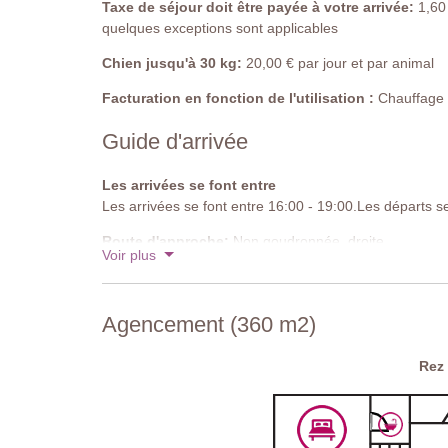
Taxe de séjour doit être payée à votre arrivée:
1,60 
armoire, climatisation, porte-bagages, accès à l’escalie
quelques exceptions sont applicables
Salle de bains attenante
Chien jusqu'à 30 kg:
20,00 € par jour et par animal
Douche, lavabo, toilettes.
Facturation en fonction de l'utilisation :
Chauffage de
Chambre 3
Guide d'arrivée
Lit double 140 × 195 cm (ne peut pas être converti en
porte-bagages, climatisation mobile.
Les arrivées se font entre
Salle de bains attenante
Les arrivées se font entre 16:00 - 19:00.Les départs s
Douche, lavabo, toilettes.
Route d'approche:
Non goudronnée, droite
Voir plus
Chambre 4
Parking:
privé sur place - 8 places de parking non co
Lit double 180 × 200 cm (ne peut pas être converti en 
porte-bagages, climatisation.
Code national d'identification:
IT052034B5MUYCL
Agencement (360 m2)
Salle de bains attenante
Rez
Douche, baignoire, chaise, lavabo, toilettes.
Mezzanine