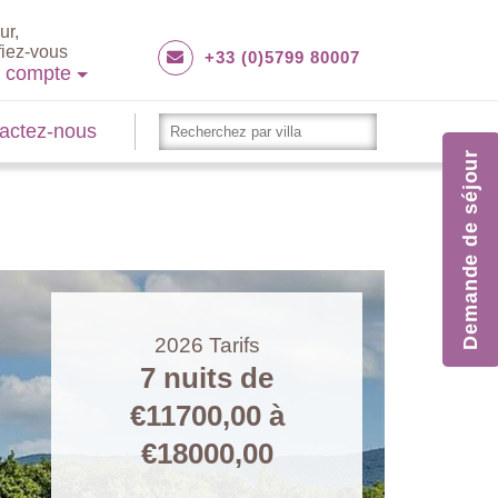
ur,
fiez-vous
+33 (0)5799 80007
e compte
actez-nous
Demande de séjour
2026
Tarifs
7 nuits de
€11700,00
à
€18000,00