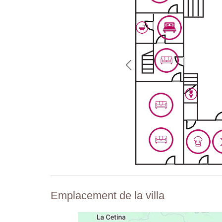
Salon
(accès extérieur)
Chaises, table, coffre en bois, table d’appoint, cheminé
Deuxième étage
Chambre 5
Lit double 180 × 195 cm (peut être converti en lits ju
décorative, climatisation.
Salle de bains attenante
Douche, lavabo, bidet, toilettes.
Chambre 6
Lit double 140 × 190 cm (ne peut pas être converti en
climatisation.
Salle de bains attenante
Douche, lavabo, toilettes.
Emplacement de la villa
Troisième étage
(chambres de la tour)
Chambre 7