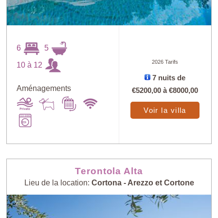
6
5
2026 Tarifs
10 à 12
7 nuits de
Aménagements
€5200,00
à
€8000,00
Voir la villa
Terontola Alta
Lieu de la location:
Cortona - Arezzo et Cortone