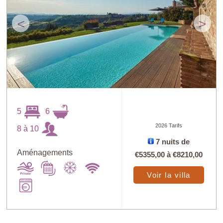
<
>
5
6
2026 Tarifs
8 à 10
7 nuits de
Aménagements
€5355,00
à
€8210,00
Voir la villa