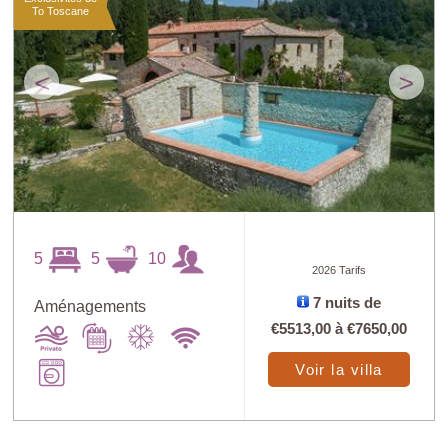
To Toscane
<
>
5
5
10
2026 Tarifs
7 nuits de
Aménagements
€5513,00
à
€7650,00
Voir la villa