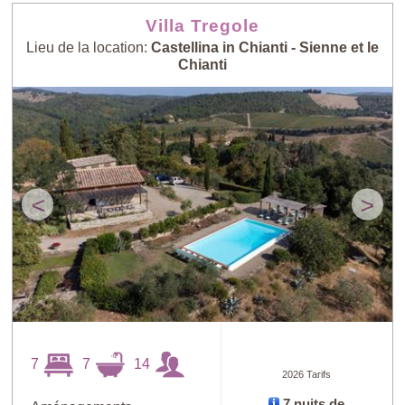
Villa Tregole
Lieu de la location:
Castellina in Chianti - Sienne et le
Chianti
<
>
7
7
14
2026 Tarifs
7 nuits de