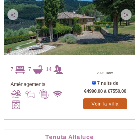
<
>
7
7
14
2026 Tarifs
7 nuits de
Aménagements
€4990,00
à
€7550,00
Voir la villa
Tenuta Altaluce