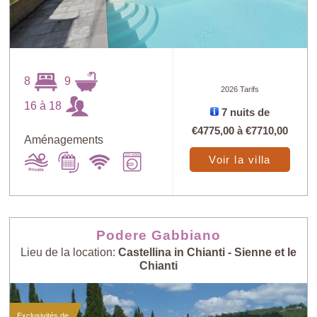
8
9
2026 Tarifs
Trouver
X
16 à 18
7 nuits de
€4775,00
à
€7710,00
Aménagements
au petit bonheur
Prix: - > +
Voir la villa
Nombre de
Prix: + > -
personnes: - > +
Podere Gabbiano
Lieu de la location:
Castellina in Chianti - Sienne et le
Chianti
Nombre de
Villas les plus
personnes: + > -
récentes
Exclusivités de