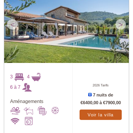
<
>
3
4
2026 Tarifs
6 à 7
7 nuits de
Aménagements
€6400,00
à
€7900,00
Voir la villa