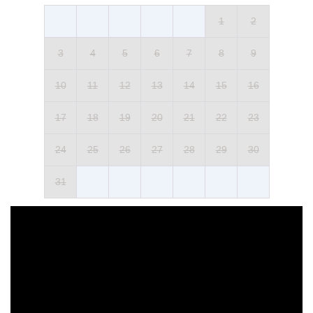
Meublée : chaises longues et parasols
Nettoyée : Sel
1
2
Distance de la villa : 20 mètres
3
4
5
6
7
8
9
10
11
12
13
14
15
16
17
18
19
20
21
22
23
24
25
26
27
28
29
30
31