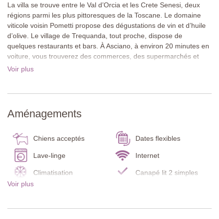
La villa se trouve entre le Val d’Orcia et les Crete Senesi, deux
régions parmi les plus pittoresques de la Toscane. Le domaine
viticole voisin Pometti propose des dégustations de vin et d’huile
d’olive. Le village de Trequanda, tout proche, dispose de
quelques restaurants et bars. À Asciano, à environ 20 minutes en
voiture, vous trouverez des commerces, des supermarchés et
une gare. Montalcino, célèbre pour son vin Brunello, est
Voir plus
accessible en une demi-heure. Des excursions d’une journée vers
Sienne, Arezzo, Cortone ou le lac Trasimène sont également
recommandées.
Aménagements
La maison en pierre, répartie sur deux étages, est entourée de
jardins spacieux et bien entretenus. Plusieurs terrasses couvertes
avec tables à manger ainsi qu’une grande terrasse panoramique
Chiens acceptés
Dates flexibles
meublée à l’étage offrent de beaux espaces pour profiter de la vie
en plein air.
Lave-linge
Internet
Climatisation
Canapé lit 2 simples
À l’intérieur, le style toscan traditionnel est à l’honneur, avec des
Voir plus
Détecteur de
sols en terre cuite, des plafonds à poutres apparentes et des
Détecteur de fumée
monoxyde de carbone
voûtes ornées de décorations peintes. Des couleurs douces et un
mobilier ancien apportent élégance et confort.
Extincteur
Sèche-linge