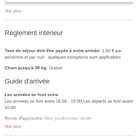
terrasse, terrasse avec pergola, table et chaises.
Voir plus
Cuisine professionnelle
Cuisine professionnelle entièrement équipée, meubles en inox,
triple évier, réfrigérateur/congélateur, plaque de cuisson au gaz.
Règlement intérieur
Grande salle à manger
Possibilité de commander le petit-déjeuner, le déjeuner ou le
Taxe de séjour doit être payée à votre arrivée:
1,50 € par
dîner, à payer sur place.
personne et par nuit - quelques exceptions sont applicables
Toilettes pour hommes
Chien jusqu'à 30 kg:
Gratuit
Lavabo, toilettes
Guide d'arrivée
Toilettes pour femmes
Lavabo, toilettes
Les arrivées se font entre
Les arrivées se font entre 16:00 - 19:00.Les départs se font avant
Suite
10:00.
Salon
Route d'approche:
Non goudronnée, droite
Canapé, fauteuil, table d'appoint.
Voir plus
Parking:
public extérieur - 10 places de parking non couvertes
Chambre 1