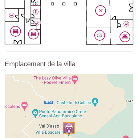
réduite)
Douche, lavabo, bidet, toilettes.
Premier étage
Salon
Canapé, fauteuils, placard, porte donnant sur un grand balcon.
Chambre 4
Lit double (ne peut pas être converti en lits jumeaux), tables de
Emplacement de la villa
chevet, armoire, réfrigérateur, moustiquaires, climatisation,
chaises, commode, canapé.
Salle de bain attenante
Douche, lavabo, bidet, toilettes.
Chambre 5
Lit double (ne peut pas être converti en lits jumeaux), tables de
chevet, armoire, réfrigérateur, chaises, commode, banc,
moustiquaires, climatisation, porte donnant sur un grand balcon.