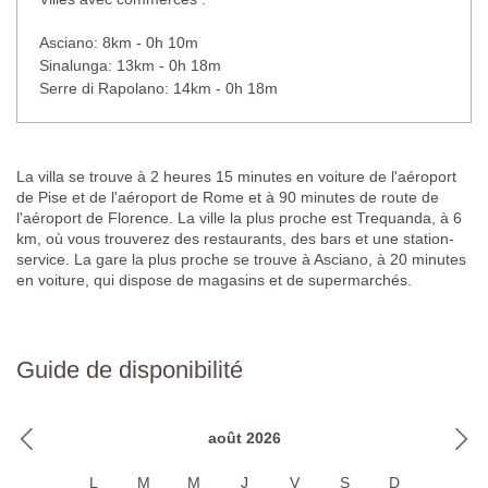
chevet, armoire, réfrigérateur, chaises, commode, moustiquaires,
climatisation.
Asciano: 8km - 0h 10m
Sinalunga: 13km - 0h 18m
Salle de bain attenante
Serre di Rapolano: 14km - 0h 18m
Douche, lavabo, bidet, toilettes.
Chambre 9
La villa se trouve à 2 heures 15 minutes en voiture de l'aéroport
Lit double (ne peut pas être converti en lits jumeaux), tables de
de Pise et de l'aéroport de Rome et à 90 minutes de route de
chevet, armoire, réfrigérateur, chaises, commode, moustiquaires,
l'aéroport de Florence. La ville la plus proche est Trequanda, à 6
climatisation.
km, où vous trouverez des restaurants, des bars et une station-
service. La gare la plus proche se trouve à Asciano, à 20 minutes
Salle de bain attenante
en voiture, qui dispose de magasins et de supermarchés.
Baignoire avec attachement de douche, lavabo, bidet, toilettes.
Piscine :
Longueur : 20 mètres
Guide de disponibilité
Largeur : 10 mètres
Profondeur : 0,5 - 1,6 mètre
Accès : Escaliers romains
août 2026
Ouverture : avril à octobre
Clôturée : Non
L
M
M
J
V
S
D