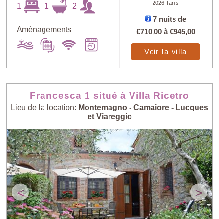
2026 Tarifs
1
1
2
7 nuits de
Aménagements
€710,00
à
€945,00
Voir la villa
Francesca 1 situé à Villa Ricetro
Lieu de la location:
Montemagno - Camaiore - Lucques
et Viareggio
<
>