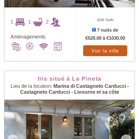
2026 Tarifs
1
1
2
7 nuits de
Aménagements
€520,00
à
€1030,00
Voir la villa
Iris situé à La Pineta
Lieu de la location:
Marina di Castagneto Carducci -
Castagneto Carducci - Livourne et sa côte