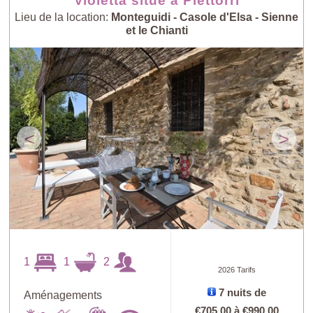
Violetta situé à Piettorri
Lieu de la location:
Monteguidi - Casole d'Elsa - Sienne
et le Chianti
<
>
1
1
2
2026 Tarifs
7 nuits de
Aménagements
Trouver
X
€705,00
à
€990,00