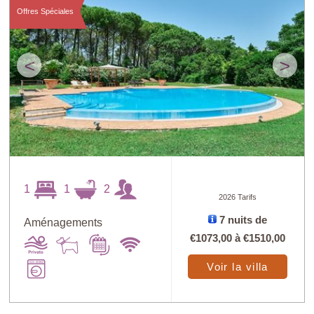
Offres Spéciales
<
>
1
1
2
2026 Tarifs
7 nuits de
Aménagements
€1073,00
à
€1510,00
Voir la villa