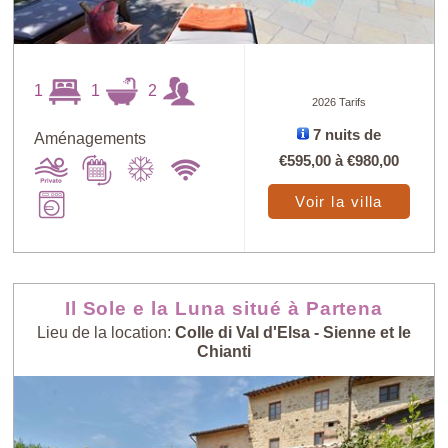
1
1
2
2026 Tarifs
7 nuits de
Aménagements
€595,00
à
€980,00
Voir la villa
Il Sole e la Luna situé à Partena
Lieu de la location:
Colle di Val d'Elsa - Sienne et le
Chianti