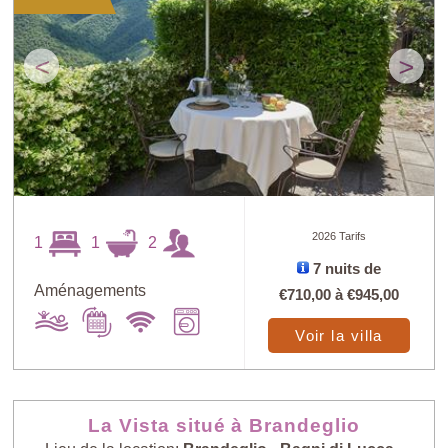
<
>
2026 Tarifs
1
1
2
7 nuits de
Aménagements
€710,00
à
€945,00
Voir la villa
La Vista situé à Brandeglio