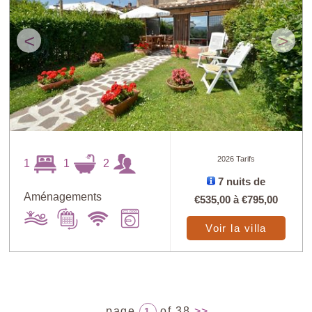
<
>
2026 Tarifs
1
1
2
7 nuits de
Aménagements
€535,00
à
€795,00
Voir la villa
page
of 38
>>
1