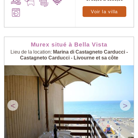
Voir la villa
au petit bonheur
Prix: - > +
Murex situé à Bella Vista
Nombre de
Lieu de la location:
Marina di Castagneto Carducci -
Prix: + > -
personnes: - >
Castagneto Carducci - Livourne et sa côte
+
Nombre de
Villas les plus
personnes: + > -
récentes
<
>