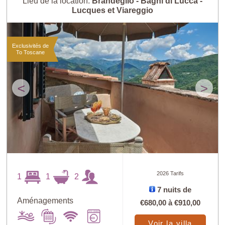
Lieu de la location:
Brandeglio - Bagni di Lucca -
Lucques et Viareggio
Exclusivités de
To Toscane
<
>
2026 Tarifs
1
1
2
7 nuits de
Aménagements
€680,00
à
€910,00
Voir la villa