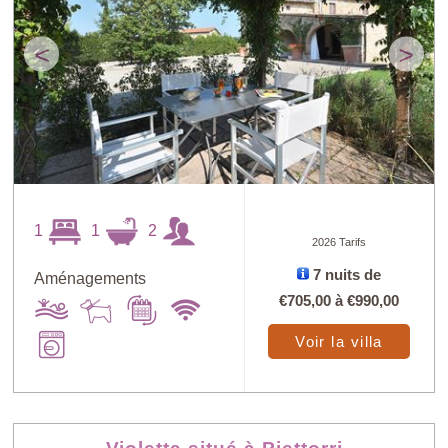
<
>
1
1
2
2026 Tarifs
7 nuits de
Aménagements
€705,00
à
€990,00
Voir la villa