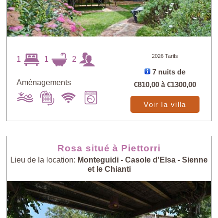
2026 Tarifs
1
1
2
7 nuits de
Aménagements
€810,00
à
€1300,00
Voir la villa
Rosa situé à Piettorri
Lieu de la location:
Monteguidi - Casole d'Elsa - Sienne
et le Chianti