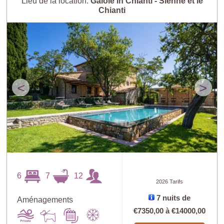
Lieu de la location:
Gaiole in Chianti - Sienne et le
Chianti
<
>
6
7
12
2026 Tarifs
7 nuits de
Aménagements
€7350,00
à
€14000,00