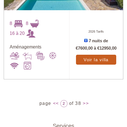
8
8
2026 Tarifs
16 à 20
7 nuits de
Aménagements
€7600,00
à
€12950,00
Voir la villa
page
<<
of 38
>>
2
Services