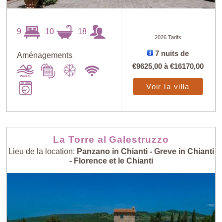
9
10
18
2026 Tarifs
7 nuits de
Aménagements
€9625,00
à
€16170,00
Voir la villa
La Torre al Galestruzzo
Lieu de la location:
Panzano in Chianti - Greve in Chianti
- Florence et le Chianti