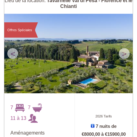
Lieu de la location:
Tavarnelle Val di Pesa - Florence et le
Chianti
Offres Spéciales
<
>
7
7
2026 Tarifs
11 à 13
7 nuits de
Aménagements
€8000,00
à
€15900,00