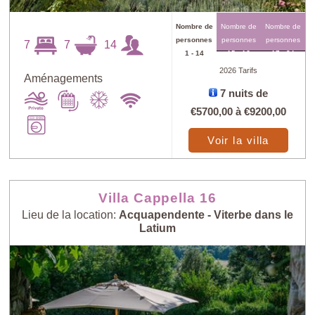
Nombre de
Nombre de
Nombre de
personnes
personnes
personnes
7
7
14
1 - 14
15 - 16
17 - 24
2026 Tarifs
Aménagements
7 nuits de
€5700,00
à
€9200,00
Trouver
X
Voir la villa
au petit bonheur
Prix: - > +
Villa Cappella 16
Lieu de la location:
Acquapendente - Viterbe dans le
Latium
Nombre de
Prix: + > -
personnes: - > +
Nombre de
Villas les plus
personnes: + > -
récentes