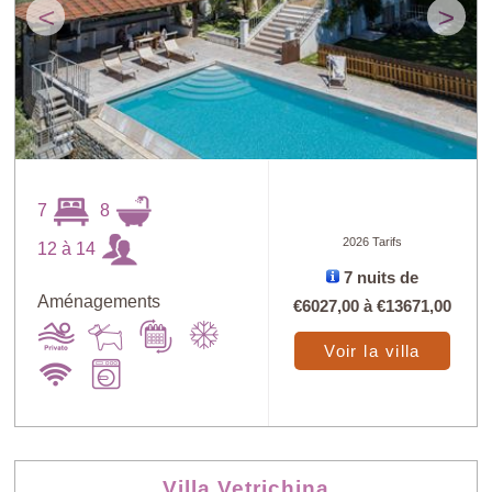
<
>
7
8
2026 Tarifs
12 à 14
7 nuits de
Aménagements
€6027,00
à
€13671,00
Voir la villa
Villa Vetrichina