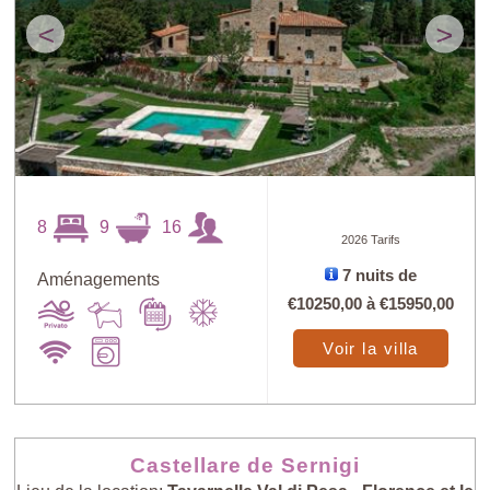
<
>
8
9
16
2026 Tarifs
7 nuits de
Aménagements
€10250,00
à
€15950,00
Voir la villa
Castellare de Sernigi