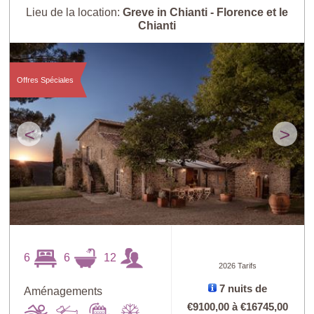
Lieu de la location:
Greve in Chianti - Florence et le
Chianti
Offres Spéciales
<
>
6
6
12
2026 Tarifs
7 nuits de
Aménagements
€9100,00
à
€16745,00