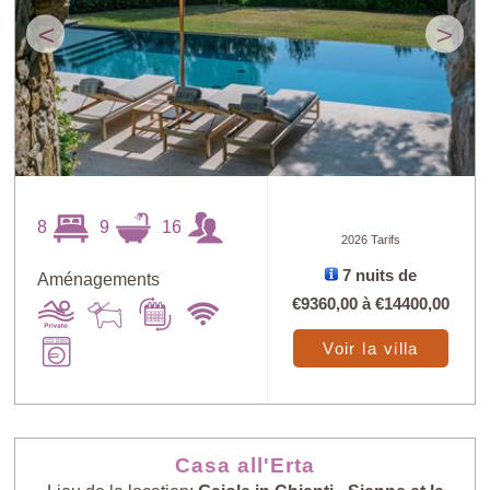
<
>
8
9
16
2026 Tarifs
7 nuits de
Aménagements
€9360,00
à
€14400,00
Voir la villa
Casa all'Erta