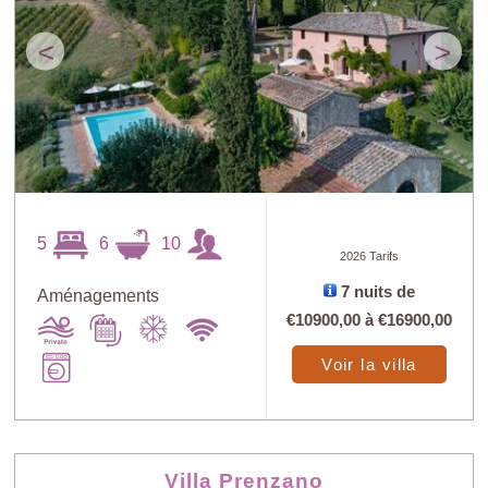
<
>
5
6
10
2026 Tarifs
7 nuits de
Aménagements
€10900,00
à
€16900,00
Voir la villa
Villa Prenzano