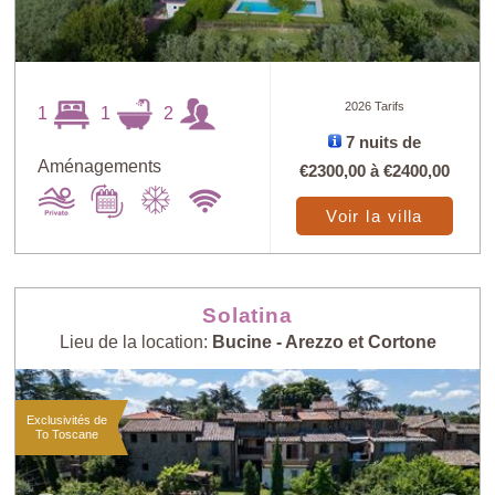
2026 Tarifs
1
1
2
7 nuits de
Aménagements
€2300,00
à
€2400,00
Voir la villa
Solatina
Lieu de la location:
Bucine - Arezzo et Cortone
Exclusivités de
To Toscane