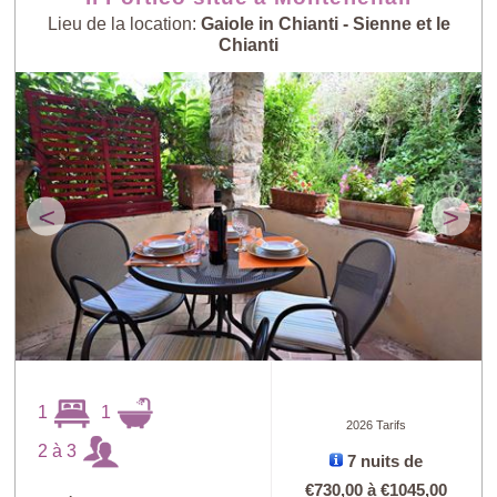
Lieu de la location:
Gaiole in Chianti - Sienne et le
Chianti
<
>
1
1
2026 Tarifs
2 à 3
7 nuits de
€730,00
à
€1045,00