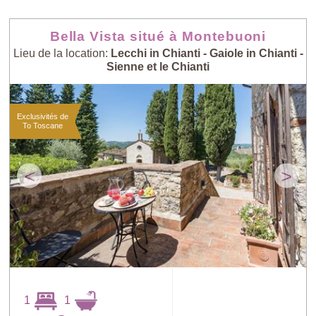
Bella Vista situé à Montebuoni
Lieu de la location:
Lecchi in Chianti - Gaiole in Chianti -
Sienne et le Chianti
Exclusivités de
To Toscane
<
>
1
1