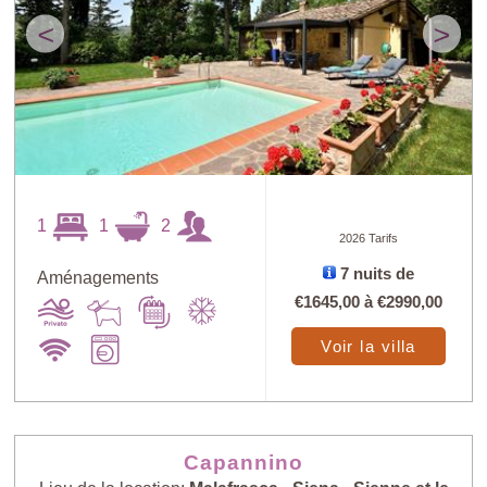
<
>
1
1
2
2026 Tarifs
7 nuits de
Aménagements
€1645,00
à
€2990,00
Voir la villa
Capannino