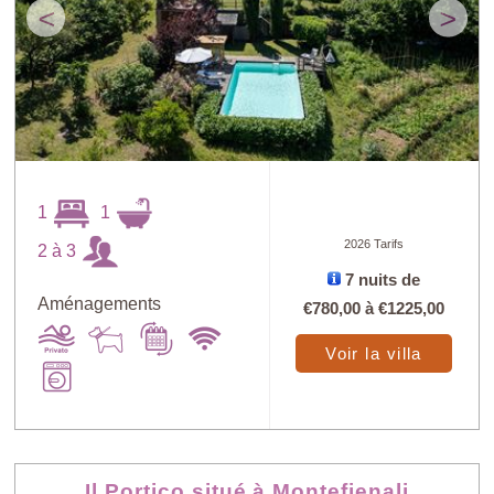
<
>
1
1
2026 Tarifs
2 à 3
7 nuits de
Aménagements
€780,00
à
€1225,00
Voir la villa
Il Portico situé à Montefienali