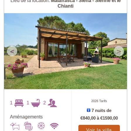
Lieu de la location:
Malafrasca - Siena - Sienne et le
Chianti
<
>
2026 Tarifs
1
1
2
7 nuits de
Aménagements
€840,00
à
€1590,00
Voir la villa