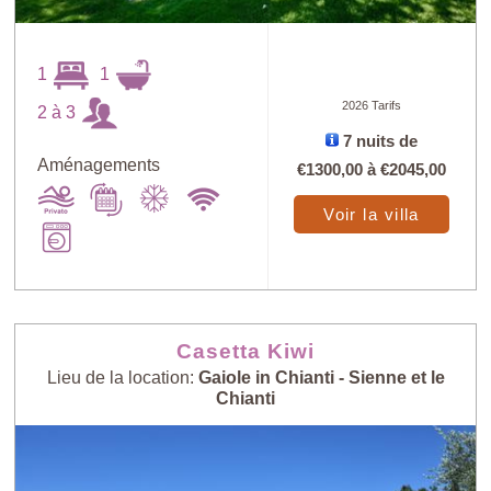
1
1
2026 Tarifs
2 à 3
7 nuits de
Aménagements
€1300,00
à
€2045,00
Voir la villa
Casetta Kiwi
Lieu de la location:
Gaiole in Chianti - Sienne et le
Chianti