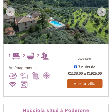
<
>
1
2
2
2026 Tarifs
7 nuits de
Aménagements
€1138,00
à
€1925,00
Voir la villa
Nocciola situé à Poderone