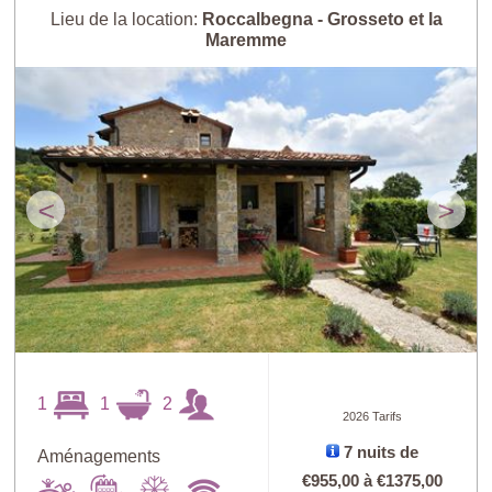
Lieu de la location:
Roccalbegna - Grosseto et la
Maremme
<
>
1
1
2
2026 Tarifs
7 nuits de
Aménagements
€955,00
à
€1375,00