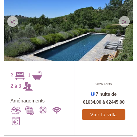
<
>
2
1
2026 Tarifs
2 à 3
7 nuits de
Aménagements
€1634,00
à
€2445,00
Voir la villa