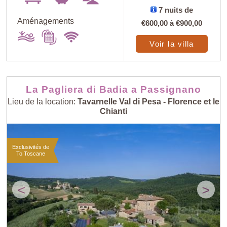
7 nuits de
Aménagements
€600,00
à
€900,00
Voir la villa
Trouver
X
La Pagliera di Badia a Passignano
Lieu de la location:
Tavarnelle Val di Pesa - Florence et le
au petit bonheur
Prix: - > +
Chianti
Nombre de
Exclusivités de
Prix: + > -
personnes: - >
To Toscane
+
<
>
Nombre de
Villas les plus
personnes: + > -
récentes