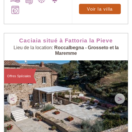
Voir la villa
Caciaia situé à Fattoria la Pieve
Lieu de la location:
Roccalbegna - Grosseto et la
Maremme
Offres Spéciales
<
>