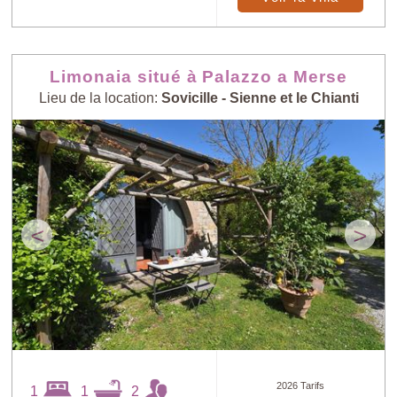
Limonaia situé à Palazzo a Merse
Lieu de la location:
Sovicille - Sienne et le Chianti
<
>
2026 Tarifs
1
1
2