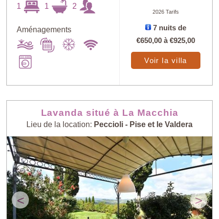
1
1
2
2026 Tarifs
7 nuits de
Aménagements
Trouver
€650,00
à
€925,00
X
Voir la villa
au petit bonheur
Prix: - > +
Lavanda situé à La Macchia
Nombre de
Lieu de la location:
Peccioli - Pise et le Valdera
Prix: + > -
personnes: - >
+
Nombre de
Villas les plus
personnes: + > -
récentes
<
>