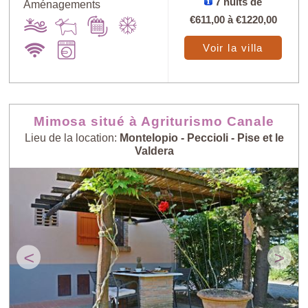
7 nuits de
Aménagements
€611,00
à
€1220,00
Voir la villa
Mimosa situé à Agriturismo Canale
Lieu de la location:
Montelopio - Peccioli - Pise et le
Valdera
<
>