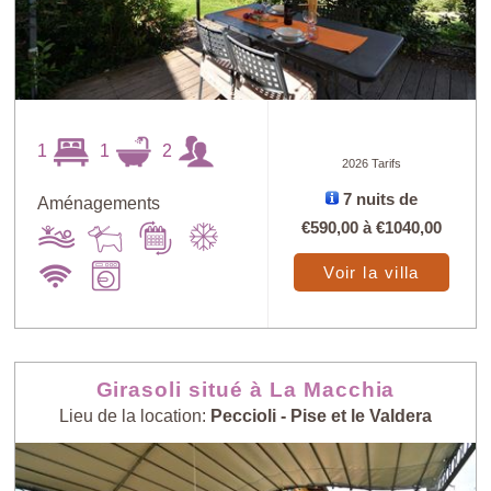
1
1
2
2026 Tarifs
7 nuits de
Aménagements
€590,00
à
€1040,00
Voir la villa
Girasoli situé à La Macchia
Lieu de la location:
Peccioli - Pise et le Valdera