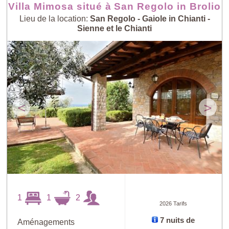
Villa Mimosa situé à San Regolo in Brolio
Lieu de la location:
San Regolo - Gaiole in Chianti -
Sienne et le Chianti
<
>
1
1
2
2026 Tarifs
7 nuits de
Aménagements