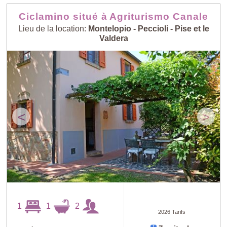
Ciclamino situé à Agriturismo Canale
Lieu de la location:
Montelopio - Peccioli - Pise et le
Valdera
<
>
1
1
2
2026 Tarifs