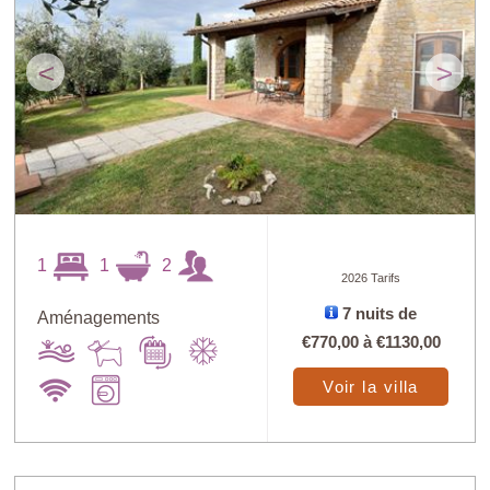
<
>
1
1
2
2026 Tarifs
7 nuits de
Aménagements
€770,00
à
€1130,00
Voir la villa