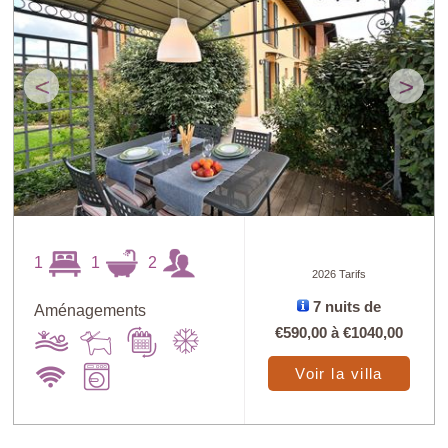
<
>
1
1
2
2026 Tarifs
7 nuits de
Aménagements
€590,00
à
€1040,00
Voir la villa