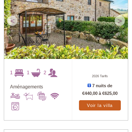
<
>
1
1
2
2026 Tarifs
7 nuits de
Aménagements
€440,00
à
€625,00
Voir la villa