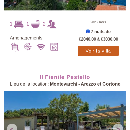
2026 Tarifs
1
1
2
7 nuits de
Aménagements
€2040,00
à
€3030,00
Voir la villa
Il Fienile Pestello
Lieu de la location:
Montevarchi - Arezzo et Cortone
<
>