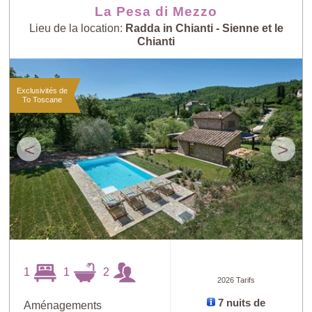
La Pesa di Mezzo
Lieu de la location:
Radda in Chianti - Sienne et le
Chianti
Exclusivités de
To Toscane
<
>
1
1
2
2026 Tarifs
7 nuits de
Aménagements