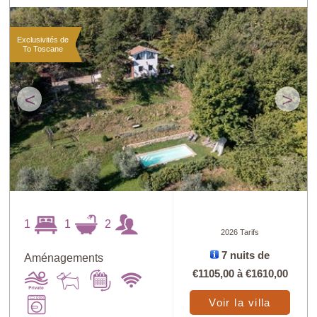
Exclusivités de
To Toscane
<
>
1
1
2
2026 Tarifs
7 nuits de
Aménagements
€1105,00
à
€1610,00
Voir la villa