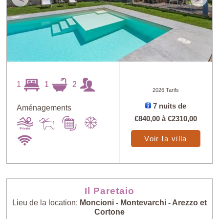
1
1
2
2026 Tarifs
7 nuits de
Aménagements
€840,00
à
€2310,00
Voir la villa
Il Paretaio
Lieu de la location:
Moncioni - Montevarchi - Arezzo et
Cortone