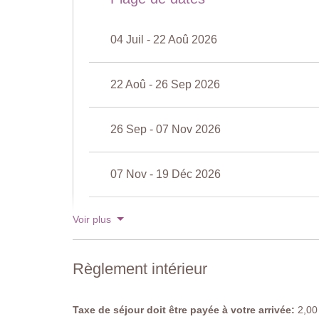
Chambre 2
Lit double (ne peut pas être converti en lits-jumeaux),
04 Juil - 22 Aoû 2026
Chambre 2
Douche, lavabo, toilettes
22 Aoû - 26 Sep 2026
Piscine partagée
(à débordement)
Longueur: 12 mètres
Largeur: 5 mètres
26 Sep - 07 Nov 2026
Profondeur: de 1,45 à 2,2 mètres
Accès: echelle en métal
Ouverture: avril à octobre
07 Nov - 19 Déc 2026
Cloturée: oui
Mobilier de piscine: chaises longues
Nettoyée: chlore
19 Déc - 02 Jan 2027
Voir plus
Distance des villas: 50 mètres
Règlement intérieur
Taxe de séjour doit être payée à votre arrivée:
2,00 