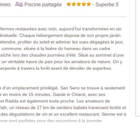
onnes
Piscine partagée
-
Superbe 5
fermes restaurées avec soin, aujourd’hui transformées en six
dividuelle. Chaque hébergement dispose de son propre jardin
étendre, profiter du soleil et admirer les vues dégagées le jour,
cine commune, située à la lisière du hameau dans un cadre
fraîchir lors des chaudes journées d’été. Situé au sommet d’une
st un véritable havre de paix pour les amateurs de nature. On y
erpente à travers la forêt avant de dévoiler de superbes
ie d’un emplacement privilégié. San Sano se trouve à seulement
le en moins de 15 minutes. Gaiole in Chianti, avec ses
 et Radda est également toute proche. Les amateurs de
ath, un réseau de 27 km de sentiers balisés traversant forêts et
es dégustations de vin et un excellent restaurant. Sienne est à
nce sont parfaites pour des excursions à la journée.
es dont l’entrée se situe au premier étage. Plusieurs terrasses