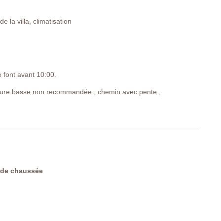
 la villa, climatisation
e font avant 10:00.
ture basse non recommandée , chemin avec pente ,
N6
 de chaussée