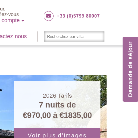
ur,
fiez-vous
+33 (0)5799 80007
e compte
actez-nous
Demande de séjour
2026
Tarifs
7 nuits de
€970,00
à
€1835,00
Voir plus d'images