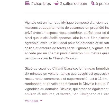
2 chambres
2 salles de bain
5 pers
Vignale est un hameau idyllique composé d’anciennes 
maisons et appartements de vacances en propriété in
privé avec un espace repas extérieur, parfait pour se d
ainsi que le ciel étoilé spectaculaire la nuit. Une pis
agréable, offre un lieu idéal pour se détendre et se ra
colline et entouré de forêts et de vignobles, Vignale e
accède par un chemin privé d’environ 600 mètres qui s
panoramas sur le Chianti Classico.
Situé au cœur du Chianti Classico, le hameau bénéfic
dix minutes en voiture, tandis que Lecchi est accessib
restaurants, commerces et supermarché, est à 11 km,
randonnée et de vélo apprécieront le Dievole Natural P
vignobles du domaine Dievole, qui propose également d
environ 35 minutes, et Arezzo, San Gimignano et Flore
Voir plus
À propos de cette villa
La Torre Vecchia est une magnifique villa de deux étag