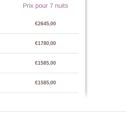
Prix pour 7 nuits
€2645,00
 armoire, porte donnant sur le jardin.
€1780,00
ubles donnant sur la terrasse, terrasse avec une table et des
€1585,00
€1585,00
€1780,00