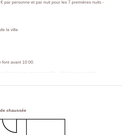
€ par personne et par nuit pour les 7 premières nuits -
e la villa
e font avant 10:00.
ture basse non recommandée , chemin avec pente ,
FP
 de chaussée