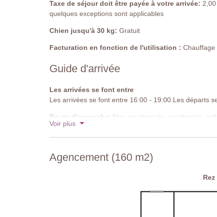
Mobilier de piscine: chaises longues
Taxe de séjour doit être payée à votre arrivée:
2,00 
Nettoyée: chlore
quelques exceptions sont applicables
Distance des villas: 50 mètres
Chien jusqu'à 30 kg:
Gratuit
Facturation en fonction de l'utilisation :
Chauffage d
Guide d'arrivée
Les arrivées se font entre
Les arrivées se font entre 16:00 - 19:00.Les départs s
Route d'approche:
Non goudronnée, accidentée, voi
Voir plus
conducteurs expérimentés recommandés
Parking:
public sur place
Agencement (160 m2)
Code national d'identification:
IT052006C2FE7AFJ
Rez