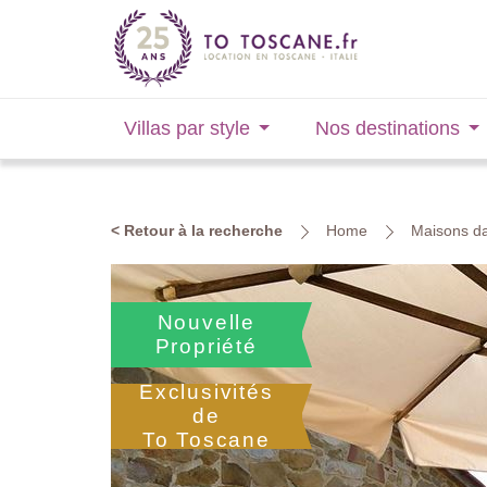
Villas par style
Nos destinations
< Retour à la recherche
Home
Maisons da
Nouvelle
Propriété
Exclusivités
de
To Toscane