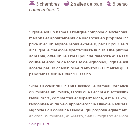
3 chambres
2 salles de bain
6 pers
commentaire 0
Vignale est un hameau idyllique composé d’anciennes 
maisons et appartements de vacances en propriété in
privé avec un espace repas extérieur, parfait pour se d
ainsi que le ciel étoilé spectaculaire la nuit. Une pis
agréable, offre un lieu idéal pour se détendre et se ra
colline et entouré de forêts et de vignobles, Vignale e
accède par un chemin privé d’environ 600 mètres qui s
panoramas sur le Chianti Classico.
Situé au cœur du Chianti Classico, le hameau bénéfic
dix minutes en voiture, tandis que Lecchi est accessib
restaurants, commerces et supermarché, est à 11 km,
randonnée et de vélo apprécieront le Dievole Natural P
vignobles du domaine Dievole, qui propose également d
environ 35 minutes, et Arezzo, San Gimignano et Flore
Voir plus
À propos de cette villa