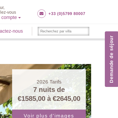
ur,
fiez-vous
+33 (0)5799 80007
e compte
actez-nous
Demande de séjour
2026
Tarifs
7 nuits de
€1585,00
à
€2645,00
Voir plus d'images