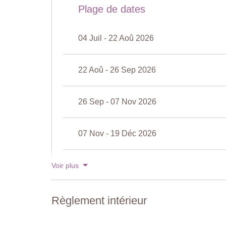
Plage de dates
Douche, baignoire, lavabo.
Chambre 3
04 Juil - 22 Aoû 2026
Lit double, (ne peut pas être converti en lits jumeaux),
Deuxième
22 Aoû - 26 Sep 2026
Salon
Canapé à deux places, fauteuils, télévision, portes-do
26 Sep - 07 Nov 2026
chaises.
Vestiaire
07 Nov - 19 Déc 2026
Toilettes
Piscine partagée
(à débordement)
19 Déc - 02 Jan 2027
Voir plus
Longueur: 12 mètres
Largeur: 5 mètres
Profondeur: de 1,45 à 2,2 mètres
Accès: echelle en métal
Règlement intérieur
Ouverture: avril à octobre
Cloturée: oui