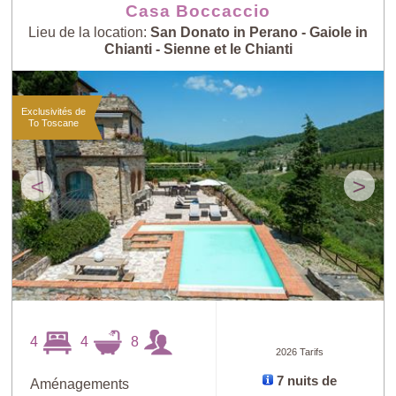
Casa Boccaccio
Lieu de la location:
San Donato in Perano - Gaiole in
Chianti - Sienne et le Chianti
Exclusivités de
To Toscane
<
>
4
4
8
2026 Tarifs
7 nuits de
Aménagements