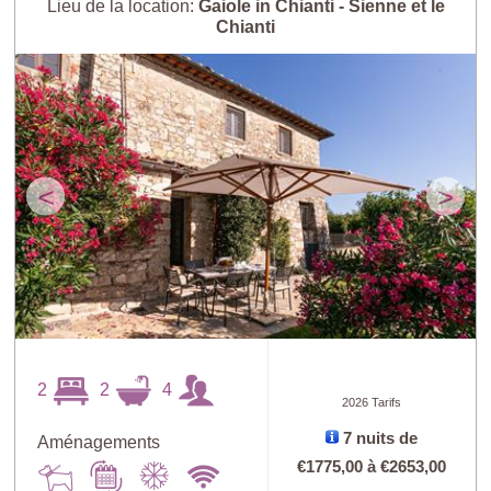
Lieu de la location:
Gaiole in Chianti - Sienne et le
Chianti
<
>
2
2
4
2026 Tarifs
7 nuits de
Aménagements
€1775,00
à
€2653,00