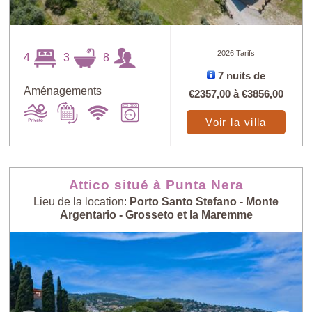
2026 Tarifs
4
3
8
7 nuits de
Aménagements
€2357,00
à
€3856,00
Voir la villa
Attico situé à Punta Nera
Lieu de la location:
Porto Santo Stefano - Monte
Argentario - Grosseto et la Maremme