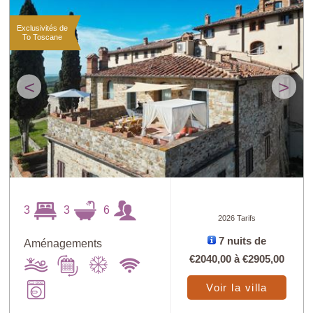
Exclusivités de
To Toscane
<
>
3
3
6
2026 Tarifs
7 nuits de
Aménagements
€2040,00
à
€2905,00
Voir la villa