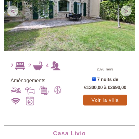
<
>
2
2
4
2026 Tarifs
7 nuits de
Aménagements
€1300,00
à
€2690,00
Voir la villa
Casa Livio