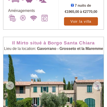
7 nuits de
Aménagements
€1965,00
à
€2770,00
Trouver
X
Voir la villa
au petit bonheur
Prix: - > +
Il Mirto situé à Borgo Santa Chiara
Lieu de la location:
Gavorrano - Grosseto et la Maremme
Nombre de
Prix: + > -
personnes: - > +
Nombre de
Villas les plus
personnes: + > -
récentes
<
>