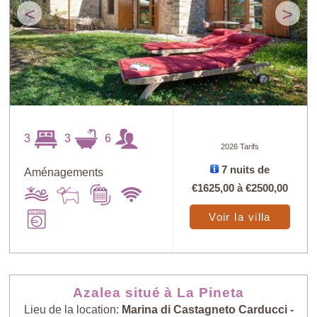
<
>
3
3
6
2026 Tarifs
7 nuits de
Aménagements
€1625,00
à
€2500,00
Voir la villa
Azalea situé à La Pineta
Lieu de la location:
Marina di Castagneto Carducci -