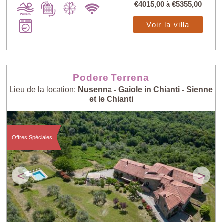
€4015,00
à
€5355,00
Voir la villa
Podere Terrena
Lieu de la location:
Nusenna - Gaiole in Chianti - Sienne
et le Chianti
Offres Spéciales
<
>