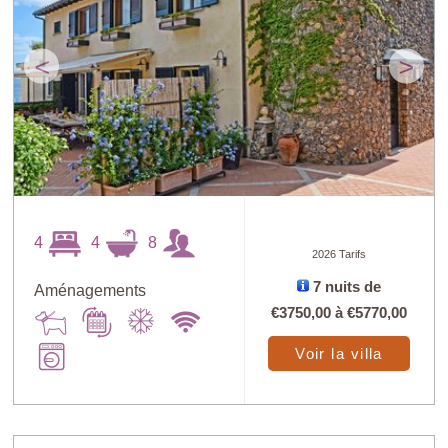
<
>
4
4
8
2026 Tarifs
7 nuits de
Aménagements
€3750,00
à
€5770,00
Voir la villa