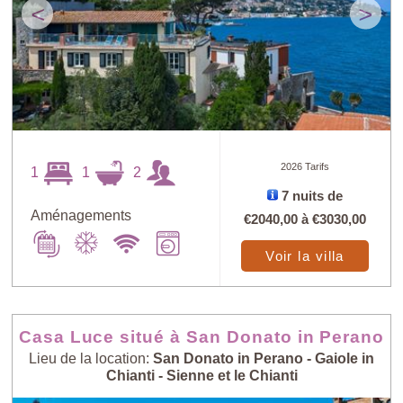
<
>
2026 Tarifs
1
1
2
7 nuits de
Aménagements
€2040,00
à
€3030,00
Voir la villa
Casa Luce situé à San Donato in Perano
Lieu de la location:
San Donato in Perano - Gaiole in
Chianti - Sienne et le Chianti