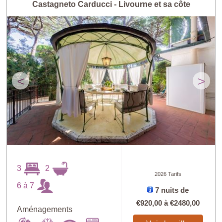
Castagneto Carducci - Livourne et sa côte
<
>
3
2
2026 Tarifs
6 à 7
7 nuits de
€920,00
à
€2480,00
Aménagements