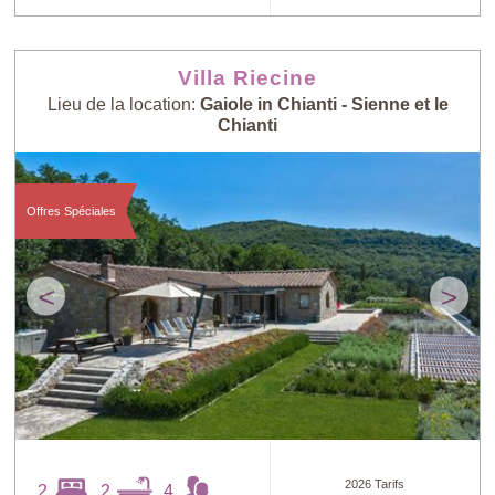
Villa Riecine
Lieu de la location:
Gaiole in Chianti - Sienne et le
Chianti
Offres Spéciales
<
>
2026 Tarifs
2
2
4