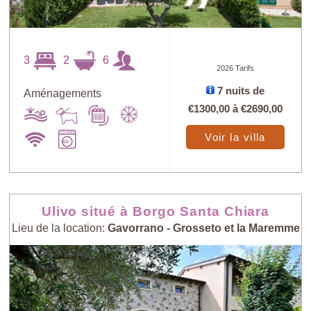
3
2
6
2026 Tarifs
7 nuits de
Aménagements
€1300,00
à
€2690,00
Voir la villa
Ulivo situé à Borgo Santa Chiara
Lieu de la location:
Gavorrano - Grosseto et la Maremme