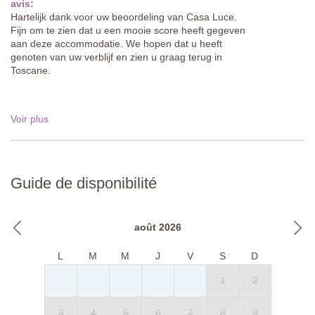
avis:
Hartelijk dank voor uw beoordeling van Casa Luce.
Fijn om te zien dat u een mooie score heeft gegeven
aan deze accommodatie. We hopen dat u heeft
genoten van uw verblijf en zien u graag terug in
Toscane.
Voir plus
Guide de disponibilité
août 2026
L
M
M
J
V
S
D
1
2
3
4
5
6
7
8
9