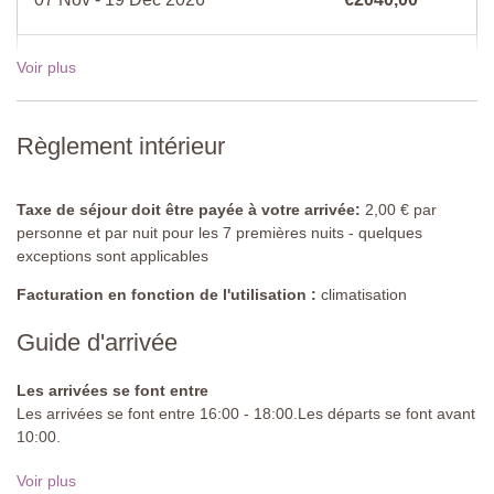
Machine à laver, sèche-linge
Chambre 1
Voir plus
19 Déc - 02 Jan 2027
€2450,00
Lit double (ne peut pas être converti en lits jumeaux), tables de
chevet, armoire, lit d'enfant en bois, climatisation.
Règlement intérieur
Salle de bain attenante
Douche, lavabo, bidet, toilettes.
Taxe de séjour doit être payée à votre arrivée:
2,00 € par
Chambre 2
personne et par nuit pour les 7 premières nuits - quelques
Lit double (ne peut pas être converti en lits jumeaux), tables de
exceptions sont applicables
chevet, armoire, climatisation.
Facturation en fonction de l'utilisation :
climatisation
Salle de bain attenante
Baignoire avec attachement de douche, lavabo, bidet, toilettes.
Guide d'arrivée
Chambre 3
Les arrivées se font entre
Lits jumeaux (ne peuvent être convertis en lit double), armoire,
Les arrivées se font entre 16:00 - 18:00.Les départs se font avant
climatisation.
10:00.
Salle de bain attenante
Route d'approche:
Non goudronnée, droite
Voir plus