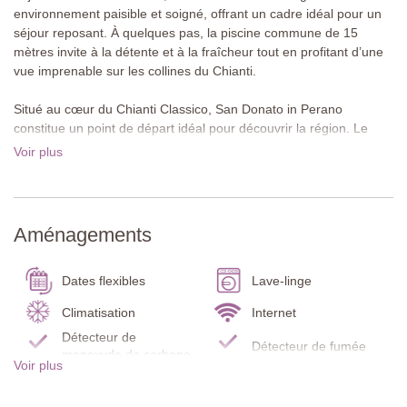
environnement paisible et soigné, offrant un cadre idéal pour un
séjour reposant. À quelques pas, la piscine commune de 15
mètres invite à la détente et à la fraîcheur tout en profitant d’une
vue imprenable sur les collines du Chianti.
Situé au cœur du Chianti Classico, San Donato in Perano
constitue un point de départ idéal pour découvrir la région. Le
prestigieux domaine Tenuta Perano, propriété de la famille
Voir plus
Frescobaldi et doté de sa propre osteria, se trouve à seulement
dix minutes à pied, parfait pour dîner sans voiture. Le célèbre
Castello di Brolio est accessible en une vingtaine de minutes en
voiture. À proximité, Gaiole in Chianti propose des restaurants,
Aménagements
des boutiques, un supermarché Coop ainsi que la location de
vélos. Sienne, Arezzo, San Gimignano et Florence sont
également facilement accessibles et offrent de nombreuses
Dates flexibles
Lave-linge
possibilités d’excursions.
Climatisation
Internet
À propos de la villa
Détecteur de
Détecteur de fumée
Casa Luce est un appartement de vacances spacieux situé au
monoxyde de carbone
Voir plus
deuxième étage, avec une grande terrasse offrant un cadre idéal
Extincteur
Terrasse
pour se détendre en plein air. Que ce soit pour lire ce livre remis
Salle de bain