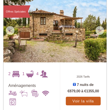
Offres Spéciales
<
>
2
1
4
2026 Tarifs
7 nuits de
Aménagements
€879,00
à
€1355,00
Voir la villa