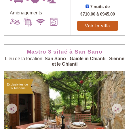
7 nuits de
Aménagements
€710,00
à
€945,00
Voir la villa
Mastro 3 situé à San Sano
Lieu de la location:
San Sano - Gaiole in Chianti - Sienne
et le Chianti
Exclusivités de
To Toscane
<
>