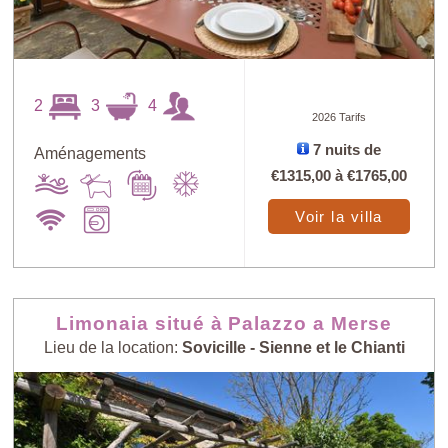
2
3
4
2026 Tarifs
7 nuits de
Aménagements
€1315,00
à
€1765,00
Voir la villa
Limonaia situé à Palazzo a Merse
Lieu de la location:
Sovicille - Sienne et le Chianti