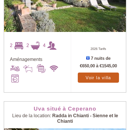
2
2
4
2026 Tarifs
7 nuits de
Aménagements
€650,00
à
€1545,00
Voir la villa
Uva situé à Ceperano
Lieu de la location:
Radda in Chianti - Sienne et le
Chianti