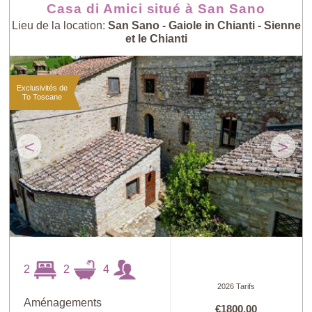
Casa di Amici situé à San Sano
Lieu de la location:
San Sano - Gaiole in Chianti - Sienne
et le Chianti
Exclusivités de
To Toscane
<
>
2
2
4
2026 Tarifs
Aménagements
€1800,00