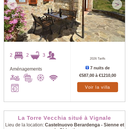
<
>
2
2
3
2026 Tarifs
7 nuits de
Aménagements
€587,00
à
€1210,00
Voir la villa
La Torre Vecchia situé à Vignale
Lieu de la location:
Castelnuovo Berardenga - Sienne et