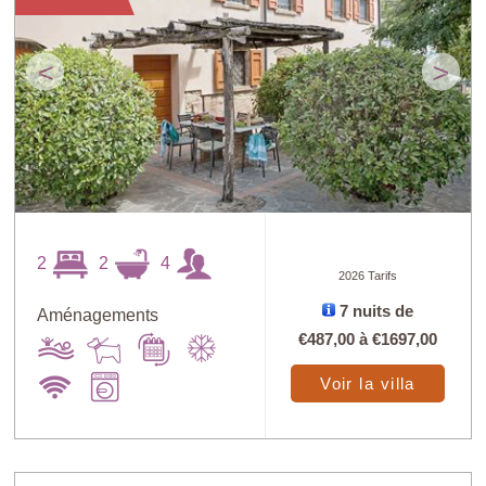
<
>
2
2
4
2026 Tarifs
7 nuits de
Aménagements
€487,00
à
€1697,00
Voir la villa