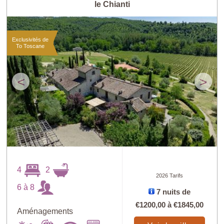
le Chianti
Exclusivités de
To Toscane
<
>
4
2
2026 Tarifs
6 à 8
7 nuits de
€1200,00
à
€1845,00
Aménagements