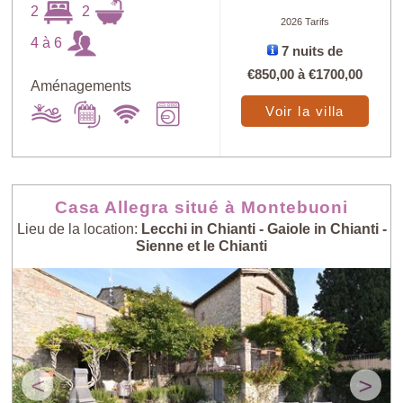
2
2
2026 Tarifs
4 à 6
Trouver
7 nuits de
X
€850,00
à
€1700,00
Aménagements
Voir la villa
au petit
Prix: - > +
bonheur
Nombre de
Casa Allegra situé à Montebuoni
Prix: + > -
personnes: - > +
Lieu de la location:
Lecchi in Chianti - Gaiole in Chianti -
Sienne et le Chianti
Nombre de
Villas les plus
personnes: + > -
récentes
<
>