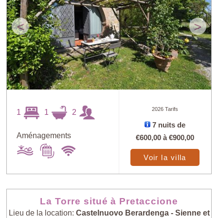
<
>
2026 Tarifs
1
1
2
7 nuits de
Aménagements
€600,00
à
€900,00
Voir la villa
La Torre situé à Pretaccione
Lieu de la location:
Castelnuovo Berardenga - Sienne et