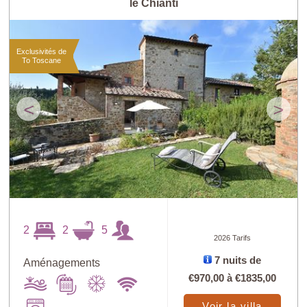
le Chianti
Exclusivités de
To Toscane
<
>
2
2
5
2026 Tarifs
7 nuits de
Aménagements
€970,00
à
€1835,00
Voir la villa