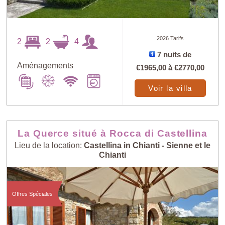
2026 Tarifs
2
2
4
7 nuits de
Aménagements
€1965,00
à
€2770,00
Voir la villa
La Querce situé à Rocca di Castellina
Lieu de la location:
Castellina in Chianti - Sienne et le
Chianti
Offres Spéciales