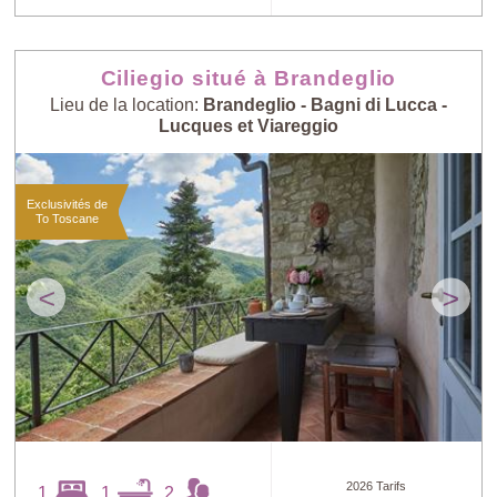
Ciliegio situé à Brandeglio
Lieu de la location:
Brandeglio - Bagni di Lucca -
Lucques et Viareggio
Exclusivités de
To Toscane
<
>
2026 Tarifs
1
1
2