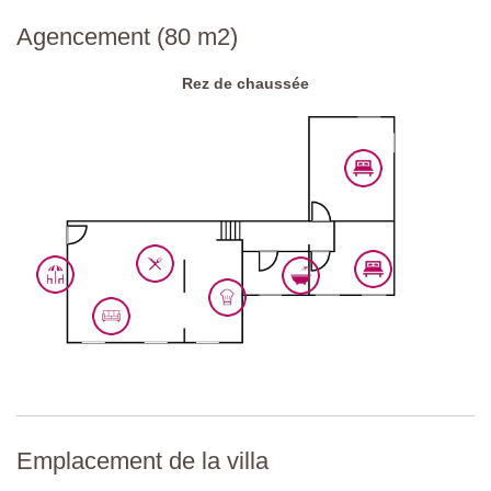
Route d'approche:
Goudronnée
Agencement (80 m2)
Parking:
public sur place
Rez de chaussée
Code national d'identification:
IT052023B5NY5ORYA5
Emplacement de la villa