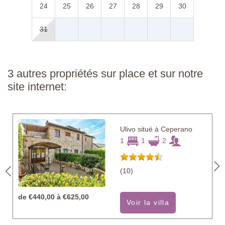
24
25
26
27
28
29
30
31
3 autres propriétés sur place et sur notre
site internet:
Ulivo situé à Ceperano
1
1
2
(10)
de
€440,00 à €625,00
Voir la villa