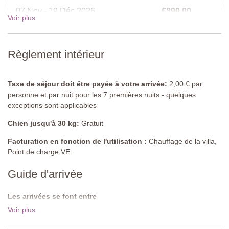
Douche, toilettes, lavabo, bidet.
07 Nov - 19 Déc 2026
€890,00
Voir plus
Piscine partagée
Longueur : 12 mètres
Largeur : 5 mètres
19 Déc - 02 Jan 2027
€1035,00
Profondeur : 1 à 2,5 mètres
Règlement intérieur
Accès : echelle en metal
Ouverture : de mai à septembre
Cloturée : oui
Taxe de séjour doit être payée à votre arrivée:
2,00 € par
Mobilier de piscine : chaises longues
personne et par nuit pour les 7 premières nuits - quelques
Nettoyée : chlore
exceptions sont applicables
Distance des villas : 300 mètres
Chien jusqu'à 30 kg:
Gratuit
Facturation en fonction de l'utilisation :
Chauffage de la villa,
Point de charge VE
Guide d'arrivée
Les arrivées se font entre
Les arrivées se font entre 16:00 - 19:00.Les départs se font avant
Voir plus
10:00.