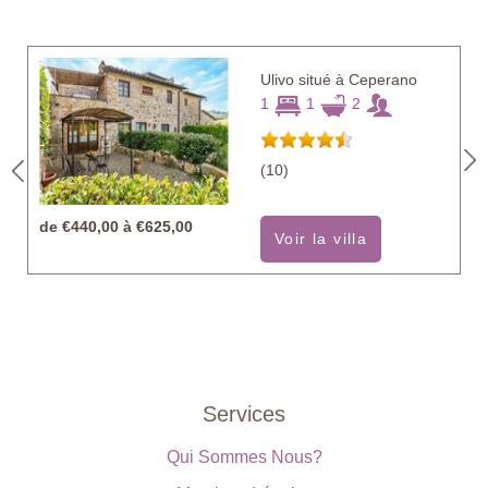
Ulivo situé à Ceperano
1
1
2
(10)
de
€440,00 à €625,00
Voir la villa
Services
Qui Sommes Nous?