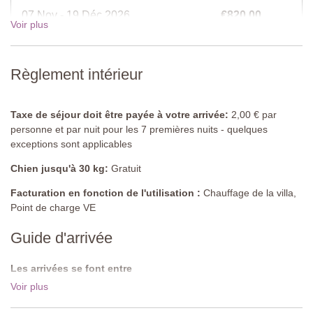
télévision.
07 Nov - 19 Déc 2026
€820,00
Voir plus
Deuxième étage
19 Déc - 02 Jan 2027
€935,00
Chambre 2
Règlement intérieur
Lit double (ne peut pas être converti en lits
jumeaux),climatization.
Taxe de séjour doit être payée à votre arrivée:
2,00 € par
Salle de bain
personne et par nuit pour les 7 premières nuits - quelques
Douche, lavabo, toilettes, bidet.
exceptions sont applicables
Piscine partagée
Chien jusqu'à 30 kg:
Gratuit
Longueur : 12 mètres
Largeur : 5 mètres
Facturation en fonction de l'utilisation :
Chauffage de la villa,
Profondeur : 1 à 2,5 mètres
Point de charge VE
Accès : echelle en metal
Ouverture : de mai à septembre
Guide d'arrivée
Cloturée : oui
Mobilier de piscine : chaises longues
Les arrivées se font entre
Nettoyée : chlore
Les arrivées se font entre 16:00 - 19:00.Les départs se font avant
Voir plus
Distance des villas : 300 mètres
10:00.