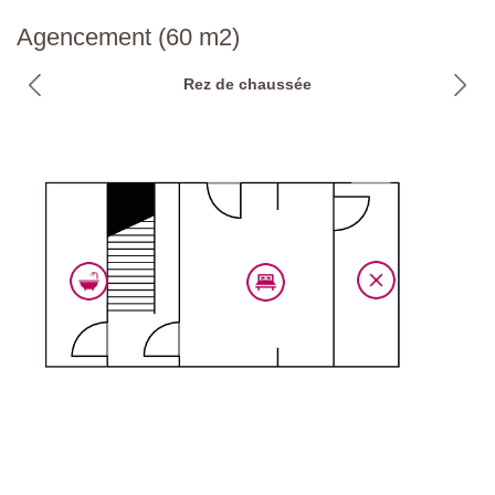
Route d'approche:
Goudronnée
Agencement (60 m2)
Parking:
public sur place
Rez de chaussée
Code national d'identification:
IT052023B5NY5ORYA5