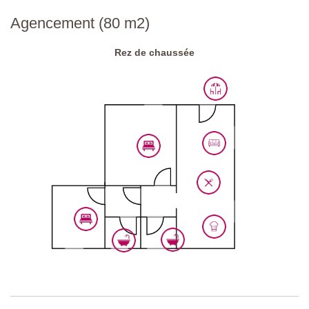
Route d'approche:
Goudronnée
Agencement (80 m2)
Parking:
public sur place
Rez de chaussée
Code national d'identification:
IT052023B5NY5ORYA5