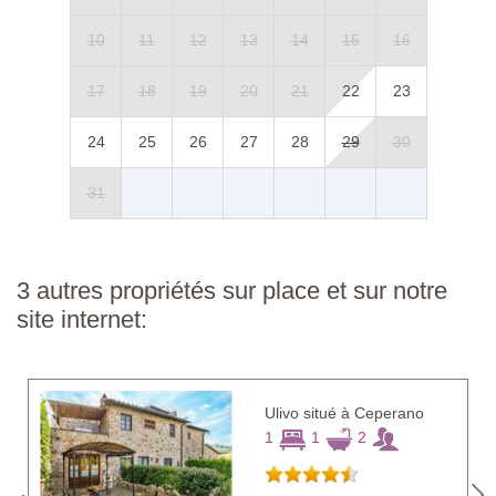
10
11
12
13
14
15
16
17
18
19
20
21
22
23
24
25
26
27
28
29
30
31
3 autres propriétés sur place et sur notre
site internet:
Ulivo situé à Ceperano
1
1
2