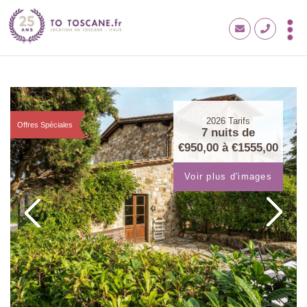
2026
Tarifs
Offres Spéciales
7 nuits de
€950,00
à
€1555,00
Voir plus d'images