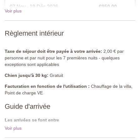
07 Nov - 19 Déc 2026
€950,00
Salle de bain
Voir plus
Douche, toilettes, lavabo, bidet.
19 Déc - 02 Jan 2027
€1180,00
Salle de bain
Règlement intérieur
Douche, toilettes, lavabo, bidet.
Piscine partagée
Longueur : 12 mètres
Taxe de séjour doit être payée à votre arrivée:
2,00 € par
Largeur : 5 mètres
personne et par nuit pour les 7 premières nuits - quelques
Profondeur : 1 à 2,5 mètres
exceptions sont applicables
Accès : echelle en metal
Chien jusqu'à 30 kg:
Gratuit
Ouverture : de mai à septembre
Cloturée : oui
Facturation en fonction de l'utilisation :
Chauffage de la villa,
Mobilier de piscine : chaises longues
Point de charge VE
Nettoyée : chlore
Distance des villas : 300 mètres
Guide d'arrivée
Les arrivées se font entre
Les arrivées se font entre 16:00 - 19:00.Les départs se font avant
Voir plus
10:00.