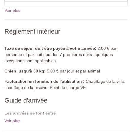
Douche, lavabo, bidet, toilettes.
Voir plus
Chambre 2
Lit double (ne peut pas être converti en lits jumeaux), table de
chevet, armoire, commode, climatisation.
Règlement intérieur
Salle de bains attenante
Douche, lavabo, bidet, toilettes.
Taxe de séjour doit être payée à votre arrivée:
2,00 € par
personne et par nuit pour les 7 premières nuits - quelques
Premier étage
exceptions sont applicables
Chambre 3
Chien jusqu'à 30 kg:
5,00 € par jour et par animal
Lit double (ne peut pas être converti en lits jumeaux), tables de
chevet, armoire, bureau, climatisation, porte-fenêtre donnant sur
Facturation en fonction de l'utilisation :
Chauffage de la villa,
le balcon.
chauffage de la piscine, Point de charge VE
Guide d'arrivée
Salle de bains attenante
Douche, baignoire, lavabo, bidet, toilettes.
Les arrivées se font entre
Deuxième étage
Les arrivées se font entre 16:00 - 19:00.Les départs se font avant
Voir plus
10:00.
Chambre 4