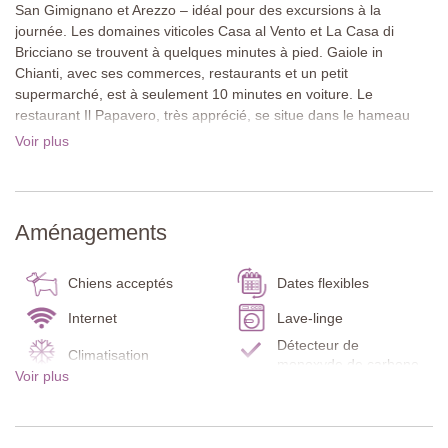
San Gimignano et Arezzo – idéal pour des excursions à la
journée. Les domaines viticoles Casa al Vento et La Casa di
Bricciano se trouvent à quelques minutes à pied. Gaiole in
Chianti, avec ses commerces, restaurants et un petit
supermarché, est à seulement 10 minutes en voiture. Le
restaurant Il Papavero, très apprécié, se situe dans le hameau
voisin de Barbischio, accessible en une vingtaine de minutes à
Voir plus
pied.
Ultimo Eremo profite d'un environnement calme et rural, parfait
pour se déconnecter tout en étant proche des atouts culturels et
Aménagements
gastronomiques de la Toscane.
La maison se déploie sur trois étages : rez-de-chaussée, premier
et deuxième étage. Elle dispose d’une terrasse couverte en
Chiens acceptés
Dates flexibles
hauteur avec une vue superbe, ainsi qu’une seconde terrasse
meublée et couverte, attenante à la maison – idéale pour les
Internet
Lave-linge
repas en plein air ou les soirées tranquilles.
Détecteur de
Climatisation
monoxyde de carbone
Voir plus
Les intérieurs sont lumineux et aménagés avec soin. Sols en terre
Détecteur de fumée
Extincteur
cuite, plafonds avec poutres en bois dans les chambres, et
Serviettes de piscine
Lit / chaise bébé
grandes fenêtres donnant sur la campagne environnante créent
une atmosphère chaleureuse. Plusieurs chambres ont accès