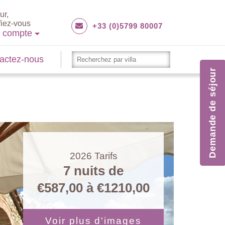
ur,
fiez-vous
+33 (0)5799 80007
e compte
actez-nous
Demande de séjour
2026
Tarifs
7 nuits de
€587,00
à
€1210,00
Voir plus d'images