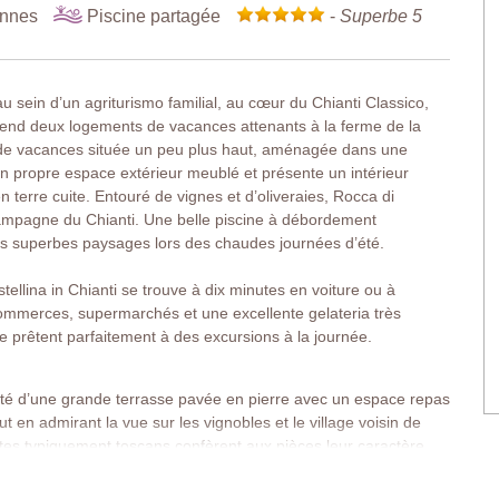
onnes
Piscine partagée
-
Superbe 5
au sein d’un agriturismo familial, au cœur du Chianti Classico,
prend deux logements de vacances attenants à la ferme de la
n de vacances située un peu plus haut, aménagée dans une
propre espace extérieur meublé et présente un intérieur
 terre cuite. Entouré de vignes et d’oliveraies, Rocca di
 campagne du Chianti. Une belle piscine à débordement
es superbes paysages lors des chaudes journées d’été.
tellina in Chianti se trouve à dix minutes en voiture ou à
commerces, supermarchés et une excellente gelateria très
 prêtent parfaitement à des excursions à la journée.
é d’une grande terrasse pavée en pierre avec un espace repas
t en admirant la vue sur les vignobles et le village voisin de
entes typiquement toscans confèrent aux pièces leur caractère,
re chaleureuse et détendue.