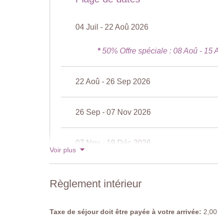
Entrée :
echelle en metal
Horaires d'ouvertures :
de Mai à Septembre
04 Juil - 22 Aoû 2026
Cloturée :
non
Meublée :
Parasols et chaises longues
Netoyée :
Au Chlore
*
50% Offre spéciale : 08 Aoû - 15
Distance des villas :
Il Nocino: 20 mètres
La Querce: 50 mètres
22 Aoû - 26 Sep 2026
Capanna Leopoldina 10: 100 - 150 mètres
Capanna Leopoldina 8: 100 - 150 mètres
26 Sep - 07 Nov 2026
07 Nov - 19 Déc 2026
Voir plus
19 Déc - 02 Jan 2027
Règlement intérieur
Voir les tarifs pour 2027
Taxe de séjour doit être payée à votre arrivée:
2,00 