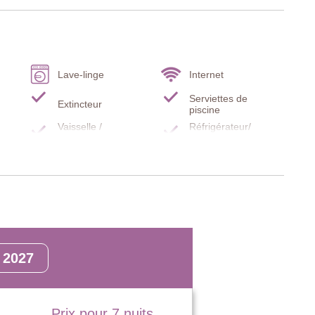
à gaz, réfrigérateur avec compartiment congélateur séparé,
, doubles portes donnant sur la terrasse
Lave-linge
Internet
Serviettes de
Extincteur
aux), armoire, commode, accès au jardin par une baie vitrée
piscine
Vaisselle /
Réfrigérateur/
Ustensiles
Congélateur
Plaque de cuisson
Non fumeur
Barbecue
Cafetière électrique
Four
lave-vaisselle
2027
Prix pour 7 nuits