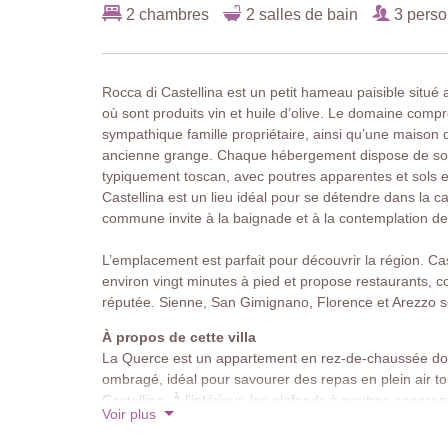
2 chambres
2 salles de bain
3 pers
Rocca di Castellina est un petit hameau paisible situé 
où sont produits vin et huile d’olive. Le domaine com
sympathique famille propriétaire, ainsi qu’une maiso
ancienne grange. Chaque hébergement dispose de son 
typiquement toscan, avec poutres apparentes et sols en
Castellina est un lieu idéal pour se détendre dans la
commune invite à la baignade et à la contemplation d
L’emplacement est parfait pour découvrir la région. Cas
environ vingt minutes à pied et propose restaurants, 
réputée. Sienne, San Gimignano, Florence et Arezzo se
À propos de cette villa
La Querce est un appartement en rez-de-chaussée dot
ombragé, idéal pour savourer des repas en plein air tou
Castellina. À l’intérieur, les plafonds à poutres appar
Voir plus
tandis que le mobilier confortable crée une atmosphè