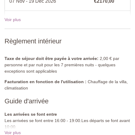
07 Nov - 19 Déc 2026
€2170,00
Chambre 1
Lit double (ne peut pas être converti en lits jumeaux), armoire,
canapé double
Voir plus
19 Déc - 02 Jan 2027
€2520,00
Salle de bain attenante
Douche, lavabo, toilettes
Voir les tarifs pour 2027
Règlement intérieur
Chambre 2
Lit double (ne peut pas être converti en lits jumeaux), armoire,
Taxe de séjour doit être payée à votre arrivée:
2,00 € par
canapé double, doubles portes donnant sur la terrasse en gravier.
personne et par nuit pour les 7 premières nuits - quelques
exceptions sont applicables
Salle de bain attenante
Douche, bidet, lavabo, toilettes
Facturation en fonction de l'utilisation :
Chauffage de la villa,
climatisation
Chambre 3
Lit double (ne peut pas être converti en lits jumeaux), armoire,
Guide d'arrivée
canapé double
Les arrivées se font entre
Salle de bain attenante
Les arrivées se font entre 16:00 - 19:00.Les départs se font avant
Douche, lavabo, toilettes
10:00.
Voir plus