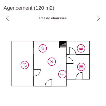
Parking:
public sur place
Agencement (120 m2)
Code national d'identification:
IT053020C23MS2TH9U
Rez de chaussée