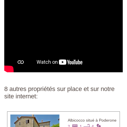
8 autres propriétés sur place et sur notre
site internet:
Albicocco situé à Poderone
2
1
4