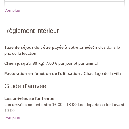
Chambre 2
Voir plus
Voir les tarifs pour 2027
Lit double (peut être convertis en lits jumeaux), armoire,
cheminée, terrasse, télévision
Règlement intérieur
Salle de bain 2
Baignoire, double lavabo, toilettes, machine à laver/secheuse,
terrasse
Taxe de séjour doit être payée à votre arrivée:
inclus dans le
Piscine partagée
prix de la location
(de forme ovale)
Longueur : 14 mètres
Chien jusqu'à 30 kg:
7,00 € par jour et par animal
Largeur : 4 mètres
Profondeur : 1,3 à 1,6 mètres
Facturation en fonction de l'utilisation :
Chauffage de la villa
Entrée : Marches romaines
Horaires d'ouvertures : de Mai à Septembre
Guide d'arrivée
Cloturée : oui
Meublée : Parasols et chaises longues
Les arrivées se font entre
Netoyée : Au Chlore
Les arrivées se font entre 16:00 - 18:00.Les départs se font avant
Distance des villas : 100 mètres
10:00.
Voir plus
Route d'approche:
Goudronnée