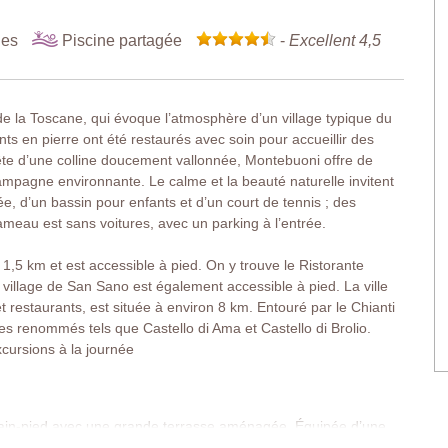
nes
Piscine partagée
-
Excellent 4,5
la Toscane, qui évoque l’atmosphère d’un village typique du
nts en pierre ont été restaurés avec soin pour accueillir des
ête d’une colline doucement vallonnée, Montebuoni offre de
mpagne environnante. Le calme et la beauté naturelle invitent
e, d’un bassin pour enfants et d’un court de tennis ; des
ameau est sans voitures, avec un parking à l’entrée.
1,5 km et est accessible à pied. On y trouve le Ristorante
 village de San Sano est également accessible à pied. La ville
restaurants, est située à environ 8 km. Entouré par le Chianti
s renommés tels que Castello di Ama et Castello di Brolio.
xcursions à la journée
ain-pied avec une grande terrasse aménagée. Équipée d’une
epas en plein air tout en admirant les vues sur les oliveraies et