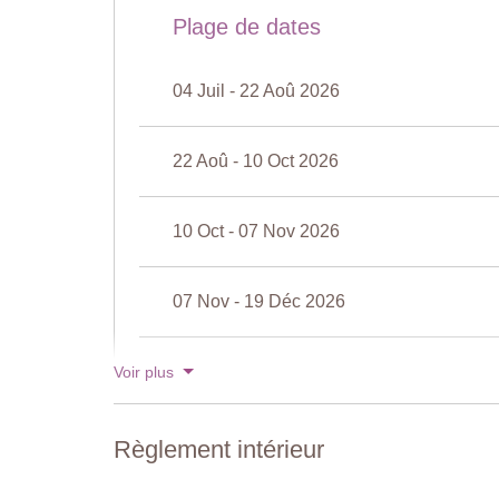
Accès : marches romaines
Plage de dates
Ouverture : avril à octobre
Cloturée : Oui
04 Juil - 22 Aoû 2026
Mobilier de piscine : Chaises longues et parasols
Nettoyée : Chlore
Distance de la villa : 100 mètres
22 Aoû - 10 Oct 2026
Court de tennis
Surface : Gazon artificiel
10 Oct - 07 Nov 2026
Équipement de jeu : fourni
Distance de la villa : 150 mètres
07 Nov - 19 Déc 2026
19 Déc - 02 Jan 2027
Voir plus
Voir les tarifs pour 2027
Règlement intérieur