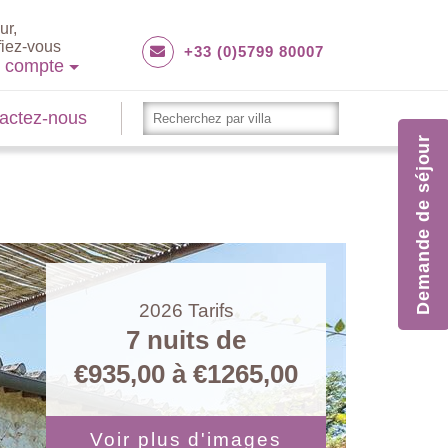
ur,
fiez-vous
+33 (0)5799 80007
e compte
actez-nous
Demande de séjour
2026
Tarifs
7 nuits de
€935,00
à
€1265,00
Voir plus d'images