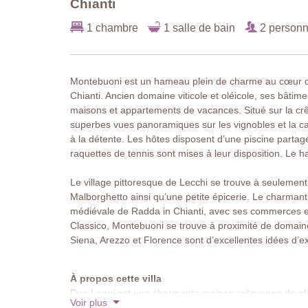
Chianti
1 chambre
1 salle de bain
2 person
Montebuoni est un hameau plein de charme au cœur de 
Chianti. Ancien domaine viticole et oléicole, ses bâtime
maisons et appartements de vacances. Situé sur la cr
superbes vues panoramiques sur les vignobles et la ca
à la détente. Les hôtes disposent d’une piscine partagé
raquettes de tennis sont mises à leur disposition. Le h
Le village pittoresque de Lecchi se trouve à seulement 
Malborghetto ainsi qu’une petite épicerie. Le charmant
médiévale de Radda in Chianti, avec ses commerces et 
Classico, Montebuoni se trouve à proximité de domaine
Siena, Arezzo et Florence sont d’excellentes idées d’e
À propos cette villa
Due Leoni est une charmante maison mitoyenne de pl
Voir plus
table et de chaises, elle offre un cadre idéal pour des r