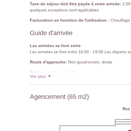
Taxe de séjour doit être payée à votre arrivée:
2,00 
quelques exceptions sont applicables
Facturation en fonction de l'utilisation :
Chauffage de
Guide d'arrivée
Les arrivées se font entre
Les arrivées se font entre 16:00 - 19:00.Les départs s
Route d'approche:
Non goudronnée, droite
Parking:
public sur place
Voir plus
Code national d'identification:
IT052013C2XX9MV
Agencement (65 m2)
Rez