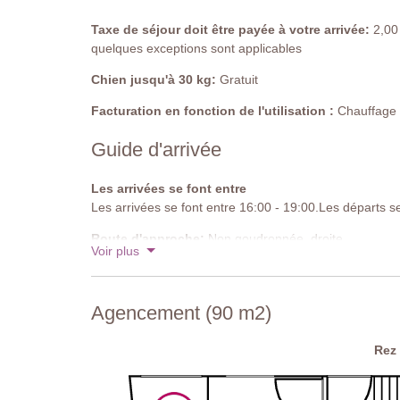
Taxe de séjour doit être payée à votre arrivée:
2,00 
quelques exceptions sont applicables
Chien jusqu'à 30 kg:
Gratuit
Facturation en fonction de l'utilisation :
Chauffage d
Guide d'arrivée
Les arrivées se font entre
Les arrivées se font entre 16:00 - 19:00.Les départs s
Route d'approche:
Non goudronnée, droite
Voir plus
Parking:
public sur place
Code national d'identification:
IT052013C2LFV3F3I
Agencement (90 m2)
Rez