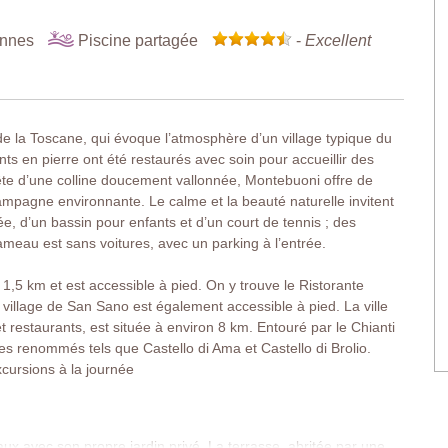
onnes
Piscine partagée
-
Excellent
la Toscane, qui évoque l’atmosphère d’un village typique du
nts en pierre ont été restaurés avec soin pour accueillir des
ête d’une colline doucement vallonnée, Montebuoni offre de
mpagne environnante. Le calme et la beauté naturelle invitent
e, d’un bassin pour enfants et d’un court de tennis ; des
ameau est sans voitures, avec un parking à l’entrée.
1,5 km et est accessible à pied. On y trouve le Ristorante
 village de San Sano est également accessible à pied. La ville
restaurants, est située à environ 8 km. Entouré par le Chianti
s renommés tels que Castello di Ama et Castello di Brolio.
xcursions à la journée
x avec son propre jardin privé. La terrasse, abritée par une