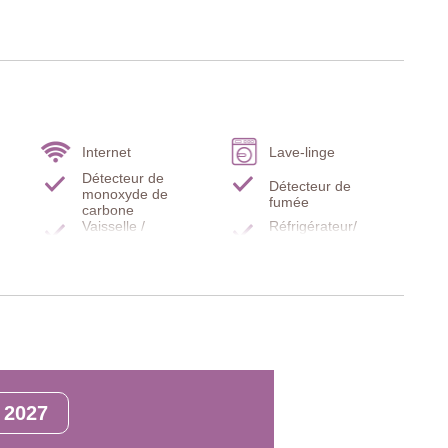
e ombragé avec table et chaises, idéal pour les repas en plein
ne atmosphère chaleureuse et accueillante.
r, plaque de cuisson à gaz, table à manger, canapé, cheminée
Internet
Lave-linge
Détecteur de
Détecteur de
monoxyde de
fumée
carbone
, armoire, commode.
Vaisselle /
Réfrigérateur/
Ustensiles
Congélateur
Salon
Plaque de cuisson
TV
Cheminée
des
Cafetière électrique
Sèche-cheveux
ux
Tennis
, armoire, commodes.
2027