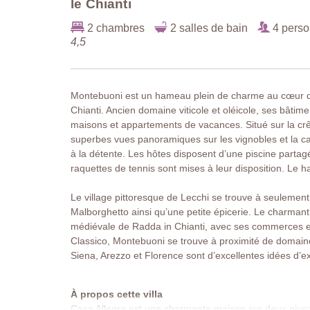
le Chianti
2 chambres
2 salles de bain
4 pers
4,5
Montebuoni est un hameau plein de charme au cœur de 
Chianti. Ancien domaine viticole et oléicole, ses bâtime
maisons et appartements de vacances. Situé sur la cr
superbes vues panoramiques sur les vignobles et la ca
à la détente. Les hôtes disposent d’une piscine partagé
raquettes de tennis sont mises à leur disposition. Le h
Le village pittoresque de Lecchi se trouve à seulement 
Malborghetto ainsi qu’une petite épicerie. Le charmant
médiévale de Radda in Chianti, avec ses commerces et 
Classico, Montebuoni se trouve à proximité de domaine
Siena, Arezzo et Florence sont d’excellentes idées d’e
À propos cette villa
Casa Allegra est une charmante maison sur deux niveau