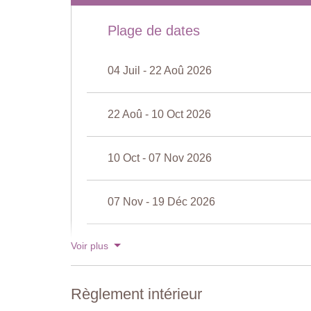
Douche, bidet, lavabo, toilettes
Piscine partagée
Plage de dates
Longueur : 15 mètres
Largeur : 7.5 mètres
04 Juil - 22 Aoû 2026
Profondeur : 1.5 mètres
Accès : marches romaines
Ouverture : avril à octobre
22 Aoû - 10 Oct 2026
Cloturée : Oui
Mobilier de piscine : Chaises longues et parasols
Nettoyée : Chlore
10 Oct - 07 Nov 2026
Distance de la villa : 100 mètres
Court de tennis
07 Nov - 19 Déc 2026
Surface : Gazon artificiel
Équipement de jeu : fourni
Distance de la villa : 150 mètres
19 Déc - 02 Jan 2027
Voir plus
Voir les tarifs pour 2027
Règlement intérieur