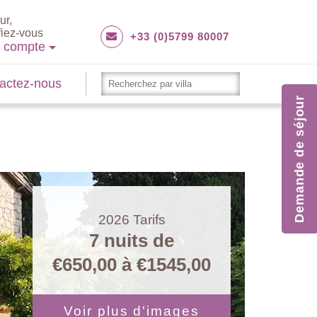
ur,
fiez-vous
+33 (0)5799 80007
e compte
actez-nous
Demande de séjour
2026
Tarifs
7 nuits de
€650,00
à
€1545,00
Voir plus d'images