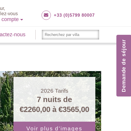
ur,
fiez-vous
+33 (0)5799 80007
e compte
actez-nous
Demande de séjour
2026
Tarifs
7 nuits de
€2260,00
à
€3565,00
Voir plus d'images