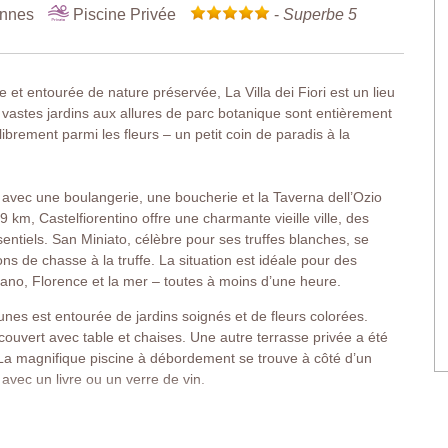
onnes
Piscine Privée
-
Superbe 5
 et entourée de nature préservée, La Villa dei Fiori est un lieu
vastes jardins aux allures de parc botanique sont entièrement
brement parmi les fleurs – un petit coin de paradis à la
 avec une boulangerie, une boucherie et la Taverna dell’Ozio
 km, Castelfiorentino offre une charmante vieille ville, des
entiels. San Miniato, célèbre pour ses truffes blanches, se
s de chasse à la truffe. La situation est idéale pour des
ano, Florence et la mer – toutes à moins d’une heure.
nes est entourée de jardins soignés et de fleurs colorées.
ouvert avec table et chaises. Une autre terrasse privée a été
. La magnifique piscine à débordement se trouve à côté d’un
avec un livre ou un verre de vin.
britant une buanderie et une petite cave à vin. Les hôtes
caisse d’honnêteté. L’étage principal séduit par son mobilier