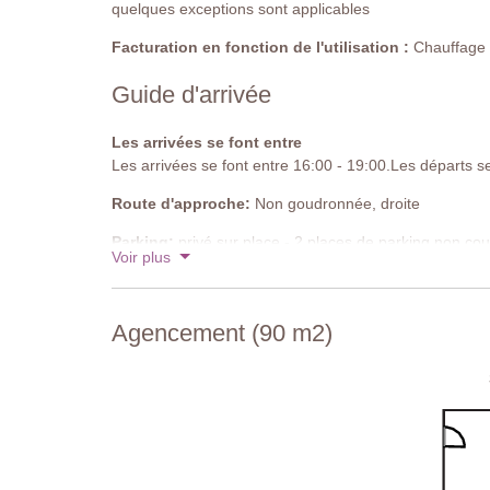
Distance de la villa : 30 mètres
quelques exceptions sont applicables
Facturation en fonction de l'utilisation :
Chauffage d
Guide d'arrivée
Les arrivées se font entre
Les arrivées se font entre 16:00 - 19:00.Les départs s
Route d'approche:
Non goudronnée, droite
Parking:
privé sur place - 2 places de parking non co
Voir plus
Code national d'identification:
IT048010B4EUFRO
Agencement (90 m2)