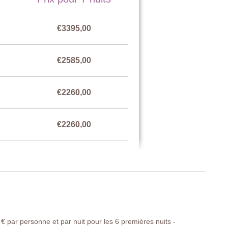
€3395,00
€2585,00
ts jumeaux), table de chevet, armoire, chaises, ventilateur de
aussée.
€2260,00
toilettes, bidet.
€2260,00
€2585,00
 gazebo
€ par personne et par nuit pour les 6 premières nuits -