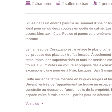
2 chambres
2 salles de bain
4 pers
Située dans un endroit paisible au sommet d’une colline
idéal pour un ou deux couples en quête de calme. Les 
accessibles aux hôtes. Poules et paons se promènent li
toscane.
Le hameau de Corazzano est le village le plus proche,
qui propose des plats aux truffes locales. À seulement 9
restaurants, des supermarchés et tous les services ess
trouve à 20 minutes en voiture et propose des excursion
excursions d’une journée à Pise, Lucques, San Gimign
Cette ancienne ferme toscane en briques rouges et bru
Devant l’entrée de l’appartement se trouve un espace c
construite au-dessus de l’ancien puits de la propriété
espace voûté à trois arches – parfait pour se détendre 
Voir plus
Le logement comprend deux niveaux avec un sous-sol a
peuvent y acheter une sélection de vins locaux via une 