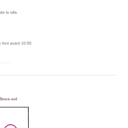
e la villa
e font avant 10:00.
uvertes
WV5
Sous-sol