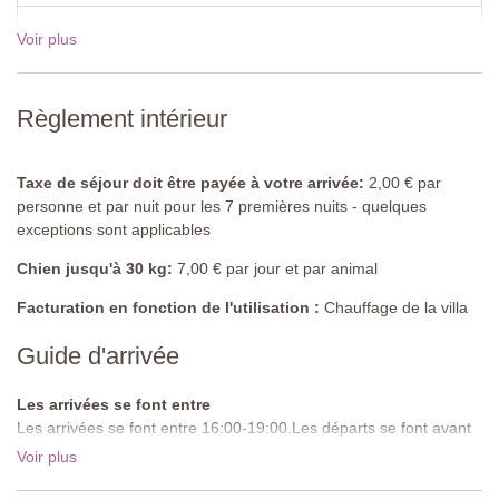
Cuisine entièrement équipée, table et chaises.
Voir plus
19 Déc - 02 Jan 2027
€1615,00
Salle de bain 1
Baignoire avec douchette, lavabo, WC.
Voir les tarifs pour 2027
Règlement intérieur
Buanderie
Entièrement équipée.
Taxe de séjour doit être payée à votre arrivée:
2,00 € par
Premier étage
personne et par nuit pour les 7 premières nuits - quelques
exceptions sont applicables
Salon
Canapé, fauteuil, TV, table basse.
Chien jusqu'à 30 kg:
7,00 € par jour et par animal
Chambre 1
Facturation en fonction de l'utilisation :
Chauffage de la villa
Lit double (ne peut pas être converti en lits jumeaux), armoire,
Guide d'arrivée
commode, chaise, balcon.
Chambre 2
Les arrivées se font entre
Lits jumeaux (peuvent pas être convertis en un lit double),
Les arrivées se font entre 16:00-19:00.Les départs se font avant
armoire, commode.
10:00.
Voir plus
Route d'approche:
Goudronnée
Salle de bain