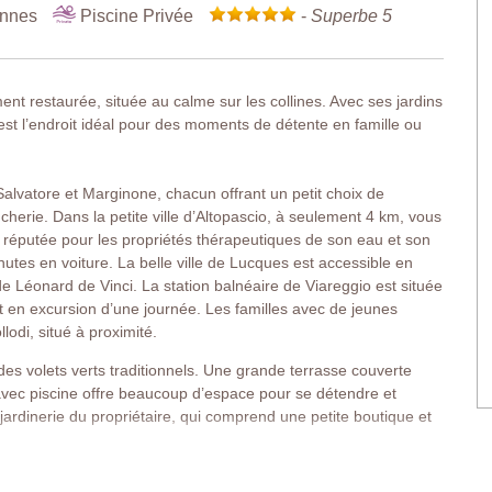
onnes
Piscine Privée
-
Superbe 5
t restaurée, située au calme sur les collines. Avec ses jardins
est l’endroit idéal pour des moments de détente en famille ou
alvatore et Marginone, chacun offrant un petit choix de
herie. Dans la petite ville d’Altopascio, à seulement 4 km, vous
 réputée pour les propriétés thérapeutiques de son eau et son
utes en voiture. La belle ville de Lucques est accessible en
de Léonard de Vinci. La station balnéaire de Viareggio est située
t en excursion d’une journée. Les familles avec de jeunes
odi, situé à proximité.
es volets verts traditionnels. Une grande terrasse couverte
n avec piscine offre beaucoup d’espace pour se détendre et
la jardinerie du propriétaire, qui comprend une petite boutique et
rme ont été soigneusement conservés : plafonds avec poutres en