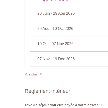
Lit double (ne peut pas être converti en lits jumeaux),
chaises, moustiquaires, climatisation.
20 Juin - 29 Aoû 2026
Chambre 3
Lit double (ne peut pas être converti en lits jumeaux
chaises, moustiquaires, climatisation.
29 Aoû - 10 Oct 2026
Salle de bain attenante
Douche, lavabo, WC, bidet.
10 Oct - 07 Nov 2026
Chambre 4
lit double (ne peut être converti en lits jumeaux), armo
07 Nov - 19 Déc 2026
Salle de bain
Baignoire avec douchette, lavabo, WC, bidet.
19 Déc - 02 Jan 2027
Voir plus
Salle de bain
Douche, lavabo, WC.
Voir les tarifs pour 2027
Règlement intérieur
Piscine privée
Longueur : 10 mètres
Largeur : 5 mètres
Taxe de séjour doit être payée à votre arrivée:
1,50 