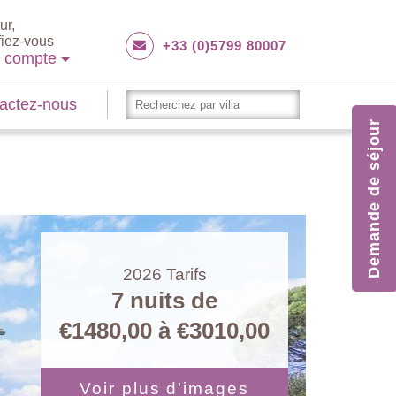
ur,
fiez-vous
+33 (0)5799 80007
e compte
actez-nous
Demande de séjour
2026
Tarifs
7 nuits de
€1480,00
à
€3010,00
Voir plus d'images