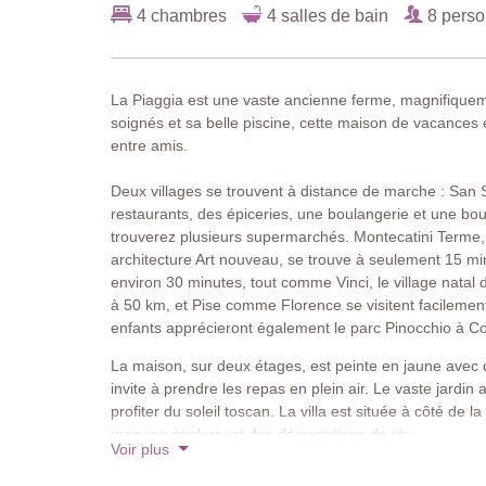
4 chambres
4 salles de bain
8 pers
La Piaggia est une vaste ancienne ferme, magnifiquemen
soignés et sa belle piscine, cette maison de vacances 
entre amis.
Deux villages se trouvent à distance de marche : San S
restaurants, des épiceries, une boulangerie et une bouc
trouverez plusieurs supermarchés. Montecatini Terme,
architecture Art nouveau, se trouve à seulement 15 min
environ 30 minutes, tout comme Vinci, le village natal 
à 50 km, et Pise comme Florence se visitent facilemen
enfants apprécieront également le parc Pinocchio à Coll
La maison, sur deux étages, est peinte en jaune avec d
invite à prendre les repas en plein air. Le vaste jardi
profiter du soleil toscan. La villa est située à côté de 
propose également des dégustations de vin.
Voir plus
À l’intérieur, les éléments d’origine de l’ancienne fe