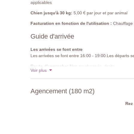
Profondeur : 1,8 mètres
applicables
Entrée : echelle en metal
Chien jusqu'à 30 kg:
5,00 € par jour et par animal
Horaires d'ouvertures : de Mai à Octobre
Cloturée : non
Facturation en fonction de l'utilisation :
Chauffage de
Meublée : Parasols et chaises longues
Netoyée : Au Chlore
Guide d'arrivée
Distance de la villa : 12 mètres
Les arrivées se font entre
Les arrivées se font entre 16:00 - 19:00.Les départs se
Route d'approche:
Non goudronnée, droite
Voir plus
Parking:
privé sur place
Code national d'identification:
IT046001B5KW7CV
Agencement (180 m2)
Rez