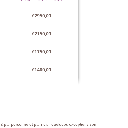
 lit d'enfant, armoire, commode, canapé,
€2950,00
), armoire, commode, canapé,
€2150,00
€1750,00
ire, lit bébé, commode, chaises, moustiquaires, climatisation.
€1480,00
€2150,00
€ par personne et par nuit - quelques exceptions sont