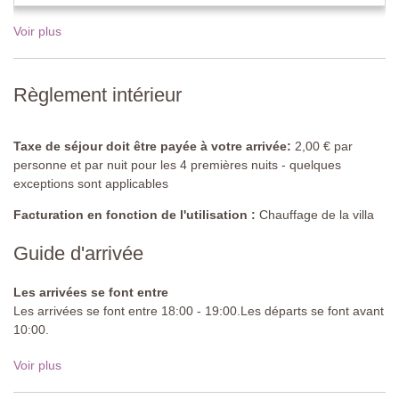
Table à manger en bois avec 6 chaises rembourrées, fauteuil,
canapé, télévision à écran plat, portes vitrées donnant sur le
Voir plus
jardin, accès à la buanderie.
Salle de bain
Règlement intérieur
Toilettes, lavabo.
Premier étage
Taxe de séjour doit être payée à votre arrivée:
2,00 € par
personne et par nuit pour les 4 premières nuits - quelques
Chambre 1
exceptions sont applicables
Lit double (ne peut pas être converti en jumeaux), fauteuil à
bascule en cuir, commode, armoire, tables de chevet, penderie
Facturation en fonction de l'utilisation :
Chauffage de la villa
intégrée.
Guide d'arrivée
Chambre 2
Lit double (ne peut pas être converti en lits-jumeaux), chaise,
Les arrivées se font entre
armoire, tables de chevet, armoire intégrée.
Les arrivées se font entre 18:00 - 19:00.Les départs se font avant
10:00.
Chambre 3
Lits jumeaux (peuvent être convertis en lit double), chaise,
Route d'approche:
Non goudronnée, droite
Voir plus
armoire, pouf.
Parking:
privé sur place - 3 places de parking couvertes