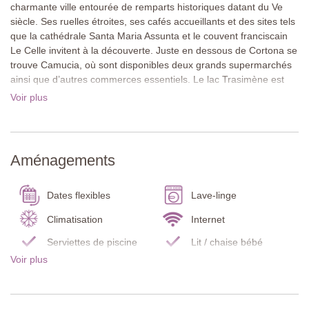
charmante ville entourée de remparts historiques datant du Ve
siècle. Ses ruelles étroites, ses cafés accueillants et des sites tels
que la cathédrale Santa Maria Assunta et le couvent franciscain
Le Celle invitent à la découverte. Juste en dessous de Cortona se
trouve Camucia, où sont disponibles deux grands supermarchés
ainsi que d’autres commerces essentiels. Le lac Trasimène est
accessible en environ 25 minutes et offre de nombreuses activités
Voir plus
de loisirs. Les villes d’Arezzo, de Sienne et de Pérouse sont
également facilement accessibles et parfaites pour des
excursions mémorables.
Aménagements
Construite en pierre naturelle, la maison de vacances s’intègre
harmonieusement dans le paysage environnant. Les volets en
bois, la loggia couverte avec table à manger et coin salon, les
Dates flexibles
Lave-linge
pelouses soignées, les massifs fleuris et les jardinières en terre
cuite créent un cadre extérieur particulièrement attrayant. Des
Climatisation
Internet
escaliers mènent au jardin inférieur, où se trouvent la piscine
Serviettes de piscine
Lit / chaise bébé
chauffée par panneaux solaires ainsi qu’une annexe avec
Voir plus
Détecteur de
kitchenette, espace salon salle à manger et salle de bains.
Détecteur de fumée
monoxyde de carbone
Extincteur
Cuisine
À l’intérieur, les invités découvrent une atmosphère chaleureuse
et accueillante. Les sols en terre cuite, les plafonds aux poutres
Réfrigérateur/