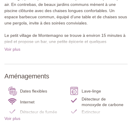
air. En contrebas, de beaux jardins communs mènent à une
piscine clôturée avec des chaises longues confortables. Un
espace barbecue commun, équipé d’une table et de chaises sous
une pergola, invite à des soirées conviviales.
Le petit village de Montemagno se trouve à environ 15 minutes à
pied et propose un bar, une petite épicerie et quelques
restaurants. À environ huit kilomètres se situe la ville accueillante
Voir plus
de Camaiore avec ses commerces, restaurants et supermarchés.
La station balnéaire élégante de Viareggio, réputée pour ses
longues plages de sable et sa promenade animée, est à
seulement 14 km. Chaque été, le célèbre festival d’opéra Puccini
Aménagements
a lieu au Lago di Massaciuccoli voisin. Lucques, Pise et Florence
sont idéales pour des excursions à la journée.
Dates flexibles
Lave-linge
Un coin piscine clôturé est aménagé dans le jardin parfaitement
Détecteur de
entretenu. Cet espace est situé à quelques mètres des villas, au
Internet
monoxyde de carbone
bas d'une partie en pente douce du jardin. Le coin piscine est très
Détecteur de fumée
Extincteur
agréable et bien équipé pour se détendre sous le soleil chaud de
Voir plus
Toscane. Le jardin possède un barbecue en pierre près desquels
Serviettes de piscine
Lit / chaise bébé
sont installées une table et des chaises. Les trois villas disposent
Cuisine
Vaisselle / Ustensiles