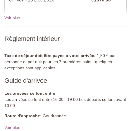
Deuxième étage
Chambre 1
Voir plus
19 Déc - 02 Jan 2027
€1250,00
Trois lits simples (peuvent être convertis en un lit double, sur
demande lors de la réservation), armoire, canapé.
Voir les tarifs pour 2027
Chambre 2
Règlement intérieur
Lit double (ne peut pas être converti en lits jumeaux), armoire,
commode, chaise.
Taxe de séjour doit être payée à votre arrivée:
1,50 € par
Badezimmer
personne et par nuit pour les 7 premières nuits - quelques
Dusche, Waschbecken, Bidet, WC.
exceptions sont applicables
Guide d'arrivée
Barbecue
(collectif)
Piscine partagée
:
Les arrivées se font entre
Longueur : 7 mètres
Les arrivées se font entre 16:00 - 19:00.Les départs se font avant
Largeur : 4,7 mètres
10:00.
Profondeur : 1,2 mètres
Entrée : échelle en métal
Route d'approche:
Goudronnée
Horaires : mai à octobre
Parking:
public sur place - 3 Places de parking non couvertes
Clôturée : Oui
Voir plus