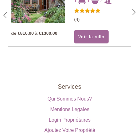
1
1
2
(4)
de
€810,00 à €1300,00
Voir la villa
Services
Qui Sommes Nous?
Mentions Légales
Login Propriétaires
Ajoutez Votre Propriété