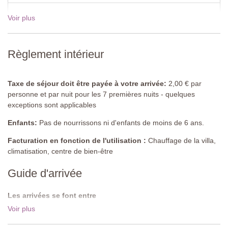
Chambre 2 - Chambre principale
Voir plus
19 Déc - 02 Jan 2027
€4855,00
Lit double à baldaquin avec voilages et cadre en fer forgé (ne
peut pas être converti en lits jumeaux), armoire, climatisation,
portes donnant sur le jardin.
Règlement intérieur
Salle de bain attenante
Douche, lavabo, bidet, toilettes.
Taxe de séjour doit être payée à votre arrivée:
2,00 € par
personne et par nuit pour les 7 premières nuits - quelques
Chambre 3
exceptions sont applicables
Lits jumeaux (peuvent être convertis en lit double), escalier vers
la mezzanine avec fenêtre, armoire, climatisation, canapé.
Enfants:
Pas de nourrissons ni d'enfants de moins de 6 ans.
Salle de bain
Facturation en fonction de l'utilisation :
Chauffage de la villa,
Douche, lavabo, bidet, toilettes.
climatisation, centre de bien-être
Guide d'arrivée
Toilettes
Toilettes, lavabo.
Les arrivées se font entre
Deuxième étage
Les arrivées se font entre 16:00 - 19:00.Les départs se font avant
Voir plus
10:00.
Salon