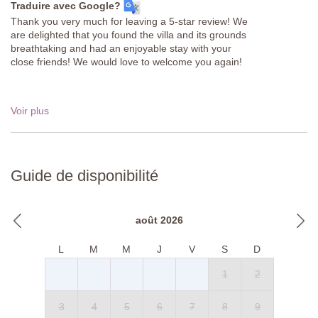
Traduire avec Google?
Thank you very much for leaving a 5-star review! We
are delighted that you found the villa and its grounds
breathtaking and had an enjoyable stay with your
close friends! We would love to welcome you again!
Voir plus
Guide de disponibilité
août 2026
L
M
M
J
V
S
D
1
2
3
4
5
6
7
8
9