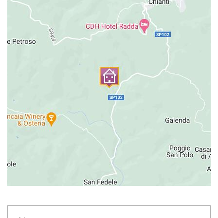
Piscine privée
Longueur : 12 mètres
Largeur : 6 mètres
Profondeur : 1.30 – 2.0 mètres
Entrée : Marches Romaines
Ouverture : de mai à septembre
Clôturée : non
Mobilier de piscine : douche extérieure, parasol, chaises longues
en bois
Nettoyée : au chlore
Distance de la villa : 10 mètres