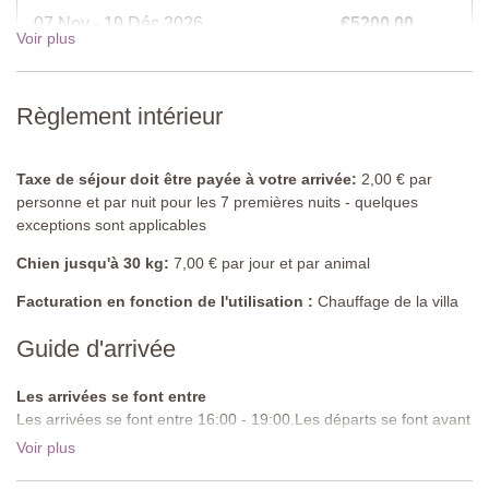
Terrasse avec coin repas abrité, grande table, banc, chaises,
07 Nov - 19 Déc 2026
€5200,00
évier et barbecue en pierre, climatisation.
Voir plus
Salle à manger
19 Déc - 02 Jan 2027
€6000,00
Table, chaises, étagères, vitrines, porte donnant sur le jardin,
Règlement intérieur
pergola avec tables et chaises, escalier menant au Salon 1.
Voir les tarifs pour 2027
Salon 1
Taxe de séjour doit être payée à votre arrivée:
2,00 € par
Canapé, fauteuils, table basse, piano, escalier menant au premier
personne et par nuit pour les 7 premières nuits - quelques
étage, porte donnant sur le jardin, cheminée, moustiquaires.
exceptions sont applicables
Vestiaire
Chien jusqu'à 30 kg:
7,00 € par jour et par animal
Évier, toilettes.
Facturation en fonction de l'utilisation :
Chauffage de la villa
Chambre 1
(accès extérieur uniquement)
Guide d'arrivée
Lit double à baldaquin (ne peut pas être converti en lits simples),
tables de chevet, armoire, meuble d’appoint, moustiquaires,
climatisation, porte donnant sur le jardin.
Les arrivées se font entre
Les arrivées se font entre 16:00 - 19:00.Les départs se font avant
Salle de bain attenante
10:00.
Voir plus
Baignoire balnéo encastrée, double vasque, bidet, toilettes.
Route d'approche:
Non goudronnée, accidentée et voiture