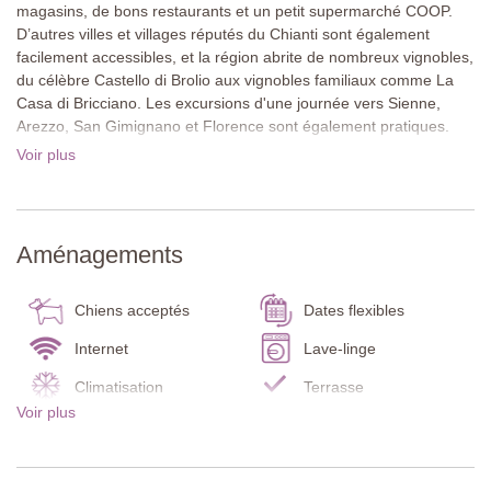
magasins, de bons restaurants et un petit supermarché COOP.
D’autres villes et villages réputés du Chianti sont également
facilement accessibles, et la région abrite de nombreux vignobles,
du célèbre Castello di Brolio aux vignobles familiaux comme La
Casa di Bricciano. Les excursions d'une journée vers Sienne,
Arezzo, San Gimignano et Florence sont également pratiques.
Voir plus
Perchée sur une colline, la villa offre une vue imprenable sur ses
propres vignobles, oliveraies et la forêt de chênes environnante.
L’environnement paisible permet aux invités de se détendre
pleinement tout en admirant la beauté du paysage toscan. La
Aménagements
structure en pierre reflète le charme d'une ferme traditionnelle,
alliant élégance rustique et confort moderne. La vie en extérieur
est un véritable point fort, avec de grandes terrasses pour des
Chiens acceptés
Dates flexibles
repas en plein air et des moments de détente, ainsi qu'une
piscine spectaculaire et une maison de piscine pour profiter du
Internet
Lave-linge
soleil toscan.
Climatisation
Terrasse
Voir plus
À l’intérieur, la villa dégage de la chaleur, avec des sols en
Cuisine
Bain turc
terracotta, des poutres en bois et des meubles faits main créant
Draps et serviettes
Machine à expresso
une atmosphère accueillante. Chaque détail a été soigneusement
choisi pour préserver l'authenticité d'une ferme historique tout en