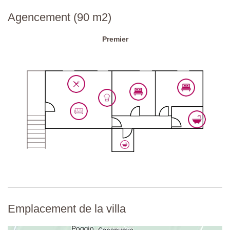
Code national d'identification:
IT052013C23EDZDB8O
Agencement (90 m2)
Premier
Emplacement de la villa