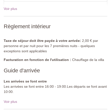
Horaire d'overture: de Mai à Septembre
Voir plus
19 Déc - 02 Jan 2027
€1095,00
Cloturée: Oui
Meublée : Chaises longues et parasols
Nettoyée : Chlore
Distance des villas : moins de 70 mètres
Règlement intérieur
Taxe de séjour doit être payée à votre arrivée:
2,00 € par
personne et par nuit pour les 7 premières nuits - quelques
exceptions sont applicables
Facturation en fonction de l'utilisation :
Chauffage de la villa
Guide d'arrivée
Les arrivées se font entre
Les arrivées se font entre 16:00 - 19:00.Les départs se font avant
10:00.
Route d'approche:
Goudronnée
Voir plus
Parking:
public sur place - 1 places de parking couvertes