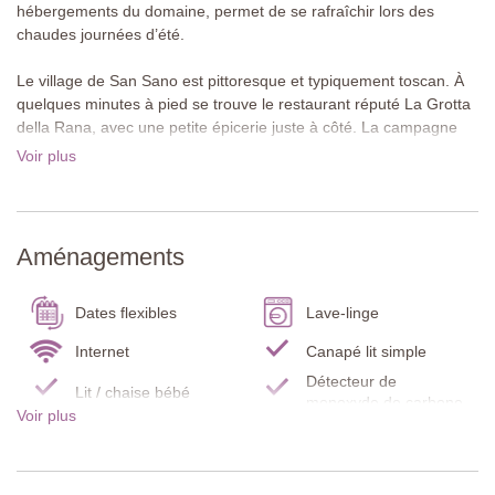
hébergements du domaine, permet de se rafraîchir lors des
chaudes journées d’été.
Le village de San Sano est pittoresque et typiquement toscan. À
quelques minutes à pied se trouve le restaurant réputé La Grotta
della Rana, avec une petite épicerie juste à côté. La campagne
environnante se prête parfaitement à la marche et au vélo, et le
Voir plus
joli village de Lecchi in Chianti est également accessible à pied.
Gaiole in Chianti se situe à dix minutes en voiture. Sienne, San
Gimignano, Florence et Arezzo sont idéales pour des excursions
à la journée.
Aménagements
À propos de cette villa
Casa del Vignaiolo est un appartement situé au premier étage
Dates flexibles
Lave-linge
avec un jardin verdoyant donnant sur les vignobles. Il offre un
cadre agréable pour se détendre, partager des repas et admirer
Internet
Canapé lit simple
le paysage idyllique. L’intérieur est confortablement aménagé et
Détecteur de
Lit / chaise bébé
un balcon permet de savourer un café le matin.
monoxyde de carbone
Voir plus
Détecteur de fumée
Extincteur
Premier étage
Cuisine
Vaisselle / Ustensiles
Cuisine / Salle à manger / Salon
Réfrigérateur/