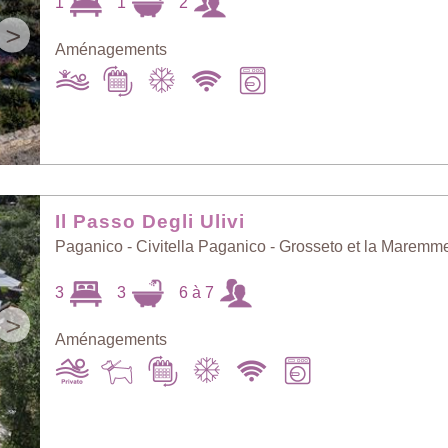
1
1
2
>
Aménagements
Il Passo Degli Ulivi
Paganico - Civitella Paganico - Grosseto et la Maremm
3
3
6 à 7
>
Aménagements