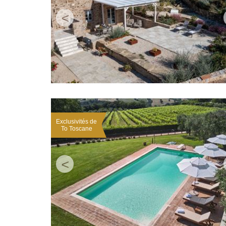
<
Exclusivités de
To Toscane
<