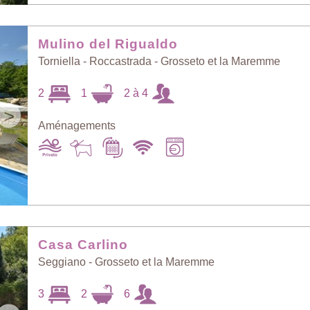
Mulino del Rigualdo
Torniella - Roccastrada - Grosseto et la Maremme
2
1
2 à 4
>
Aménagements
Casa Carlino
Seggiano - Grosseto et la Maremme
3
2
6