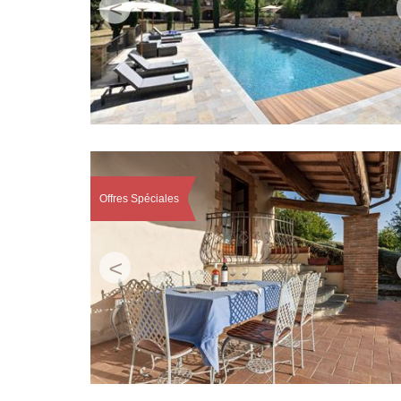
<
Offres Spéciales
<