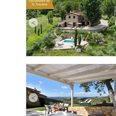
Exclusivités de
To Toscane
<
<