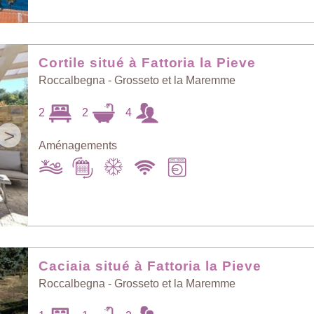
au petit bonheur
Prix: - > +
Cortile situé à Fattoria la Pieve
Roccalbegna - Grosseto et la Maremme
2
2
4
Nombre de
Prix: + > -
personnes: - > +
>
Aménagements
Nombre de
Villas les plus
personnes: + > -
récentes
Caciaia situé à Fattoria la Pieve
Roccalbegna - Grosseto et la Maremme