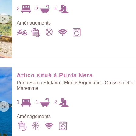
2
2
4
>
Aménagements
Attico situé à Punta Nera
Porto Santo Stefano - Monte Argentario - Grosseto et la
Maremme
1
1
2
>
Aménagements
Trouver