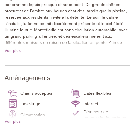
panoramas depuis presque chaque point. De grands chênes
procurent de l’ombre aux heures chaudes, tandis que la piscine,
réservée aux résidents, invite à la détente. Le soir, le calme
s’installe, la faune se fait discrètement présente et le ciel étoilé
illumine la nuit. Montefiorile est sans circulation automobile, avec
un grand parking à l’entrée, et des escaliers mènent aux
différentes maisons en raison de la situation en pente. Afin de
préserver cette atmosphère sereine, nous recommandons ce
Voir plus
hameau tout particulièrement aux adultes en quête de vacances
calmes et reposantes.
Le village pittoresque de Lecchi se trouve à seulement 1,5 km et
Aménagements
est accessible à pied par un sentier bien entretenu et vallonné.
On y trouve l’excellent Ristorante Malborghetto ainsi qu’une petite
épicerie bien fournie. Le charmant village de San Sano est
Chiens acceptés
Dates flexibles
également accessible à pied. La ville médiévale de Radda in
Lave-linge
Internet
Chianti, avec ses commerces et ses bons restaurants, est située
Détecteur de
à environ 8 km. Montefiorile est entouré de domaines viticoles
Climatisation
monoxyde de carbone
réputés, dont Castello di Ama à moins de 2 km et le célèbre
Voir plus
Castello di Brolio à environ 25 minutes en voiture. Siena, Arezzo
Détecteur de fumée
Extincteur
et Florence sont d’excellentes idées d’excursions à la journée.
Terrasse
Cuisine