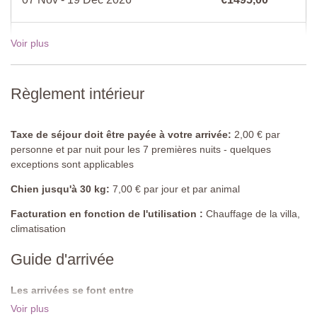
Lit double (ne peut pas être converti en lits jumeaux), tables de
chevet, armoire, étagères, climatisation, porte donnant sur le
jardin.
Voir plus
19 Déc - 02 Jan 2027
€1495,00
Salle de bain
Douche, lavabo, bidet, toilettes.
Voir les tarifs pour 2027
Règlement intérieur
Rez-de-chaussée
Taxe de séjour doit être payée à votre arrivée:
2,00 € par
Chambre 2
personne et par nuit pour les 7 premières nuits - quelques
Lit double (ne peut pas être converti en lits jumeaux), tables de
exceptions sont applicables
chevet, commode, armoire, étagères, porte donnant sur le jardin.
Chien jusqu'à 30 kg:
7,00 € par jour et par animal
Salle de bain attenante
Douche, lavabo, toilettes, bidet.
Facturation en fonction de l'utilisation :
Chauffage de la villa,
climatisation
Chambre 3
Guide d'arrivée
Lits jumeaux (peuvent être convertis en lit double), tables de
chevet, commode, armoire encastrée, fauteuil, porte donnant sur
le jardin.
Les arrivées se font entre
Les arrivées se font entre 16:00 - 19:00.Les départs se font avant
Voir plus
Piscine partagée