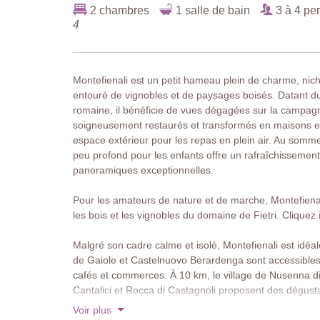
2 chambres
1 salle de bain
3 à 4 pe
4
Montefienali est un petit hameau plein de charme, nich
entouré de vignobles et de paysages boisés. Datant du 
romaine, il bénéficie de vues dégagées sur la campagn
soigneusement restaurés et transformés en maisons e
espace extérieur pour les repas en plein air. Au so
peu profond pour les enfants offre un rafraîchissemen
panoramiques exceptionnelles.
Pour les amateurs de nature et de marche, Montefienal
les bois et les vignobles du domaine de Fietri. Cliquez
i
Malgré son cadre calme et isolé, Montefienali est idéa
de Gaiole et Castelnuovo Berardenga sont accessibles 
cafés et commerces. À 10 km, le village de Nusenna di
Cantalici et Rocca di Castagnoli proposent des dégusta
Florence ainsi que Pienza sont également facilement a
Voir plus