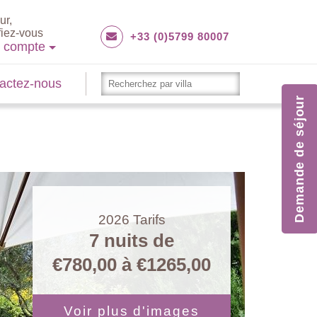
ur,
fiez-vous
+33 (0)5799 80007
e compte
actez-nous
Demande de séjour
2026
Tarifs
7 nuits de
€780,00
à
€1265,00
Voir plus d'images