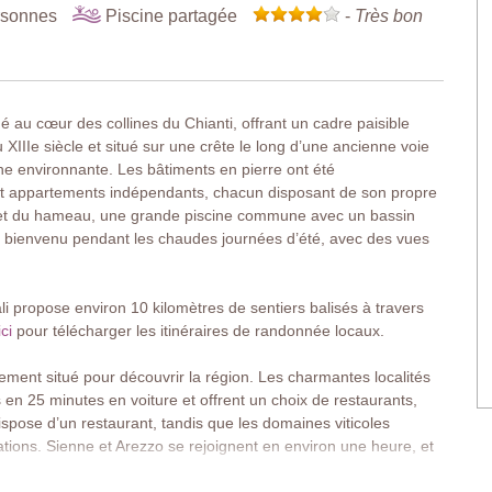
rsonnes
Piscine partagée
-
Très bon
é au cœur des collines du Chianti, offrant un cadre paisible
XIIIe siècle et situé sur une crête le long d’une ancienne voie
e environnante. Les bâtiments en pierre ont été
t appartements indépendants, chacun disposant de son propre
mmet du hameau, une grande piscine commune avec un bassin
t bienvenu pendant les chaudes journées d’été, avec des vues
i propose environ 10 kilomètres de sentiers balisés à travers
ci
pour télécharger les itinéraires de randonnée locaux.
lement situé pour découvrir la région. Les charmantes localités
en 25 minutes en voiture et offrent un choix de restaurants,
spose d’un restaurant, tandis que les domaines viticoles
tions. Sienne et Arezzo se rejoignent en environ une heure, et
ccessibles pour de belles excursions à la journée.