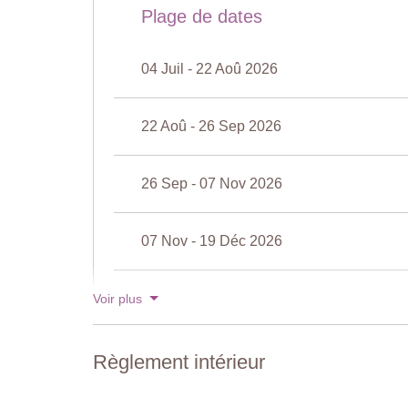
Longueur: 15 mètres
Plage de dates
Largeur: 7.5 mètres
Profondeur: 1.5 mètres
04 Juil - 22 Aoû 2026
Accès: marches romaines
Ouverture: avril à octobre
Cloturée: Oui
22 Aoû - 26 Sep 2026
Mobilier de piscine: chaises longues et parasols
Nettoyée: chlore
Distance de la villa: 100 mètres
26 Sep - 07 Nov 2026
Pataugeoire
Longueur: 5 mètres
07 Nov - 19 Déc 2026
Largeur: 5 mètres
Profondeur: 0.6 mètres
19 Déc - 02 Jan 2027
Voir plus
Règlement intérieur