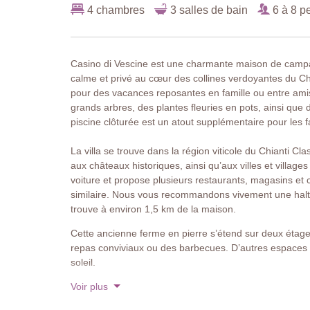
4 chambres
3 salles de bain
6 à 8 p
Casino di Vescine est une charmante maison de camp
calme et privé au cœur des collines verdoyantes du Chia
pour des vacances reposantes en famille ou entre ami
grands arbres, des plantes fleuries en pots, ainsi qu
piscine clôturée est un atout supplémentaire pour les 
La villa se trouve dans la région viticole du Chianti C
aux châteaux historiques, ainsi qu’aux villes et villag
voiture et propose plusieurs restaurants, magasins et 
similaire. Nous vous recommandons vivement une halte
trouve à environ 1,5 km de la maison.
Cette ancienne ferme en pierre s’étend sur deux étage
repas conviviaux ou des barbecues. D’autres espaces 
soleil.
Voir plus
L’intérieur est décoré avec soin, alliant le style toscan
mobilier chaleureux et élégant. Un lieu accueillant p