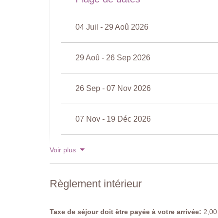
Salle de bain attenante
Baignoire-douche, bidet, lavabo, WC.
04 Juil - 29 Aoû 2026
Chambre 4
Lit double (ne peut pas être converti en lits jumeaux),
Salle de bain attenante
29 Aoû - 26 Sep 2026
Douche, bidet, lavabo, WC.
Piscine privée
26 Sep - 07 Nov 2026
Longueur : 12 mètres
Largeur : 6 mètres
Profondeur : 0,96 - 2,6 mètres
07 Nov - 19 Déc 2026
Entrée : Marches Romaines
Horraires d'ouvertures: de Mai à Septembre
Cloturée : Oui
19 Déc - 02 Jan 2027
Voir plus
Mobilier de piscine : Table et chaises, chaises longues
Nettoyée : au chlore
Distance de la villa : 23 mètres
Règlement intérieur
Taxe de séjour doit être payée à votre arrivée:
2,00 