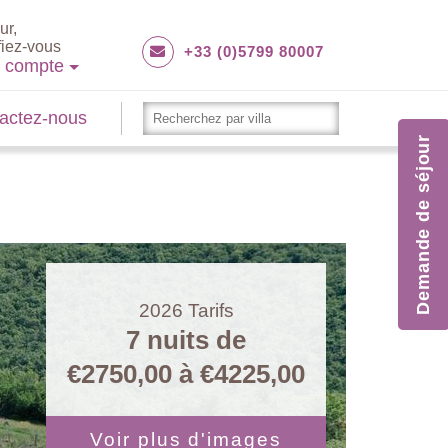
ur,
fiez-vous
+33 (0)5799 80007
e compte
actez-nous
Demande de séjour
2026
Tarifs
7 nuits de
€2750,00
à
€4225,00
Voir plus d'images