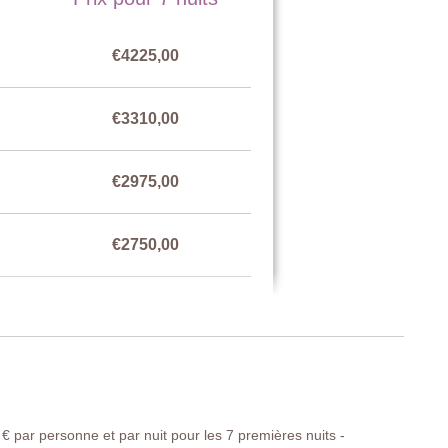
€4225,00
 armoire, bureau et chaise.
€3310,00
€2975,00
€2750,00
€3310,00
 et parasols
€ par personne et par nuit pour les 7 premières nuits -