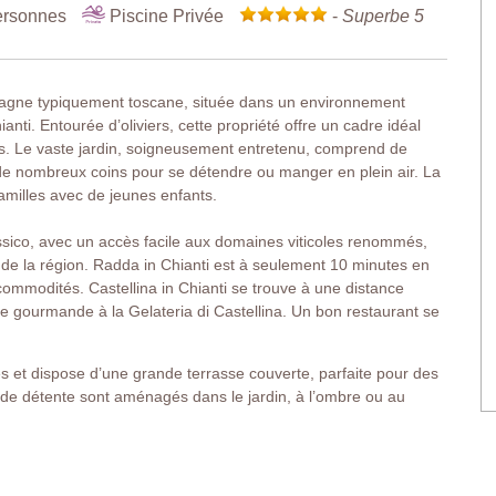
ersonnes
Piscine Privée
-
Superbe 5
agne typiquement toscane, située dans un environnement
nti. Entourée d’oliviers, cette propriété offre un cadre idéal
s. Le vaste jardin, soigneusement entretenu, comprend de
e de nombreux coins pour se détendre ou manger en plein air. La
familles avec de jeunes enfants.
lassico, avec un accès facile aux domaines viticoles renommés,
es de la région. Radda in Chianti est à seulement 10 minutes en
commodités. Castellina in Chianti se trouve à une distance
 gourmande à la Gelateria di Castellina. Un bon restaurant se
s et dispose d’une grande terrasse couverte, parfaite pour des
de détente sont aménagés dans le jardin, à l’ombre ou au
 traditionnel – sols en terre cuite et poutres apparentes – à un
our profiter pleinement du charme de la campagne toscane.