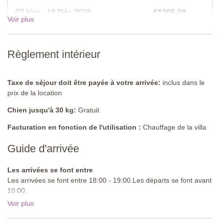
Chambre 3
07 Nov - 19 Déc 2026
€1305,00
Lit double, armoire.
Voir plus
Salle de bain 2
19 Déc - 02 Jan 2027
€1650,00
Douche, lavabo, WC.
Règlement intérieur
Deuxième étage
Taxe de séjour doit être payée à votre arrivée:
inclus dans le
Cuisine-salle à manger
prix de la location
Entièrement équipée, table et chaises, vaisselier, canapé, porte-
fenêtre à deux battants s’ouvrant sur le balcon.
Chien jusqu'à 30 kg:
Gratuit
Chambre 4
Facturation en fonction de l'utilisation :
Chauffage de la villa
Lit double, armoire.
Guide d'arrivée
Salle de bain 3
Douche, lavabo, WC.
Les arrivées se font entre
Les arrivées se font entre 18:00 - 19:00.Les départs se font avant
Troisième étage
10:00.
Voir plus
Route d'approche:
Goudronnée
Salle de bain 4