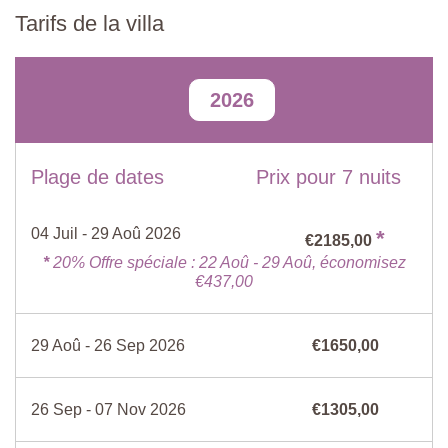
Réfrigérateur/
Vaisselle / Ustensiles
Tarifs de la villa
Congélateur
Hall d'entrée
Draps et serviettes
Salon
Meuble, coffre, table d’appoint, fauteuil, bureau et chaise.
TV
Plaque de cuisson
2026
Chambre 1
Barbecue
Cheminée
Lit double, armoire.
Cafetière électrique
Machine à expresso
Salle de bain attenante
Four
Four à micro ondes
Plage de dates
Prix pour 7 nuits
Douche, lavabo, WC.
lave-vaisselle
Sèche-cheveux
Buanderie
Non fumeur
04 Juil - 29 Aoû 2026
*
€2185,00
Entièrement équipée.
*
20% Offre spéciale : 22 Aoû - 29 Aoû, économisez
€437,00
Premier étage
Cuisine-salle à manger
29 Aoû - 26 Sep 2026
€1650,00
Entièrement équipée, table et chaises, vaisselier, cheminée.
Chambre 2
26 Sep - 07 Nov 2026
€1305,00
Lit double, armoire, commode.