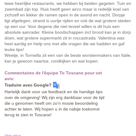
twee heerlijke restaurants, we hebben bij beiden gegeten. Tuin en
zwembad zijn top. Huis heeft geen airco maar is redelijk koel van
zichzelf en lekker de ramen open in de avond en nacht. Dorpje
ligt afgelegen, strand is uurtje rijden en ook de wat grotere steden
op een uur. Voor degene die niet teveel willen is dit huis een
absolute aanrader. Kleine boodschappen incl brood kan je in dorp
doen, wat grotere supermarkt zit in roccastrada. Valentina was
heel aardig en hielp ons met alle vragen die we hadden en gaf
leuke tips!
Weetje, in Torniella zit een van de beste worstenmakers van Italie,
kan je gewoon naartoe, rondkijken en wat kopen.
Commentaires de l'équipe To Toscane pour cet
avis:
Traduire avec Google?
Hartelijk dank voor uw feedback en de handige tips
over de omgeving! Wij zijn erg dankbaar voor de tijd
die u genomen heeft om zo’n mooie beoordeling
achter te laten. Wij hopen u in de nabije toekomst
terug te zien in Toscane!
Voir plus