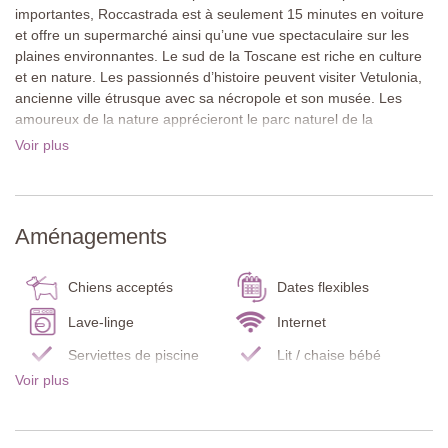
importantes, Roccastrada est à seulement 15 minutes en voiture
et offre un supermarché ainsi qu’une vue spectaculaire sur les
plaines environnantes. Le sud de la Toscane est riche en culture
et en nature. Les passionnés d’histoire peuvent visiter Vetulonia,
ancienne ville étrusque avec sa nécropole et son musée. Les
amoureux de la nature apprécieront le parc naturel de la
Maremme, une zone côtière protégée. Des excursions à
Voir plus
Grosseto, Colle Val d’Elsa ou Sienne valent également le détour.
La maison se situe au cœur du village historique. C’est une
maison de ville toscane traditionnelle en pierre naturelle, avec des
Aménagements
volets verts en bois. Le jardin est étonnamment spacieux et bien
entretenu. Une grande pelouse, des massifs de roses et un
pavillon en bois avec une table à manger et des chaises offrent
Chiens acceptés
Dates flexibles
un cadre idéal pour des repas en plein air.
Lave-linge
Internet
La maison s’étend sur trois étages et offre beaucoup d’espace et
Serviettes de piscine
Lit / chaise bébé
d’intimité. L’intérieur est chaleureux et accueillant, avec des
Voir plus
Détecteur de
plafonds à poutres apparentes, des murs en pierre et une
Détecteur de fumée
monoxyde de carbone
décoration soignée qui allie charme et confort.
Extincteur
Cuisine
Rez-de-chaussée