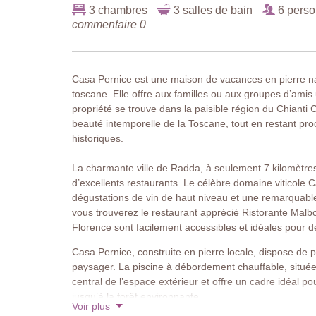
3 chambres
3 salles de bain
6 pers
commentaire 0
Casa Pernice est une maison de vacances en pierre n
toscane. Elle offre aux familles ou aux groupes d’amis un
propriété se trouve dans la paisible région du Chianti C
beauté intemporelle de la Toscane, tout en restant proc
historiques.
La charmante ville de Radda, à seulement 7 kilomètre
d’excellents restaurants. Le célèbre domaine viticole C
dégustations de vin de haut niveau et une remarquable 
vous trouverez le restaurant apprécié Ristorante Malbo
Florence sont facilement accessibles et idéales pour d
Casa Pernice, construite en pierre locale, dispose de p
paysager. La piscine à débordement chauffable, située 
central de l’espace extérieur et offre un cadre idéal p
jusqu’à la forêt environnante.
Voir plus