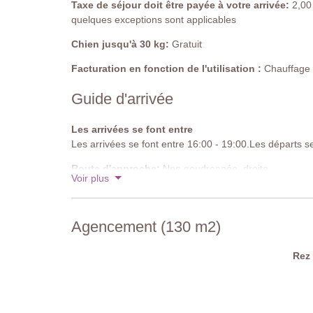
Taxe de séjour doit être payée à votre arrivée:
2,00 
Salle de bain attenante
quelques exceptions sont applicables
Douche, double lavabo, bidet, toilettes.
Chien jusqu'à 30 kg:
Gratuit
Piscine privée à débordement chauffable
Longueur: 11 mètres
Facturation en fonction de l'utilisation :
Chauffage d
Largeur: 3,5 mètres
Profondeur: 1,4 mètre
Guide d'arrivée
Accès: Escalier roman
Ouverture: avril à octobre
Les arrivées se font entre
Clôturée: non
Les arrivées se font entre 16:00 - 19:00.Les départs s
Nettoyée: système au sel
Équipement: chaises longues, pergola
Route d'approche:
Non goudronnée, droite
Voir plus
Distance de la villa: 3 mètres
Parking:
privé sur place - 2 places de parking couvert
Chauffage: sur demande préalable
Code national d'identification:
IT052013B4ZVVOD2
Agencement (130 m2)
Rez