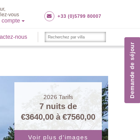
ur,
fiez-vous
+33 (0)5799 80007
e compte
actez-nous
Demande de séjour
2026
Tarifs
7 nuits de
€3640,00
à
€7560,00
Voir plus d'images