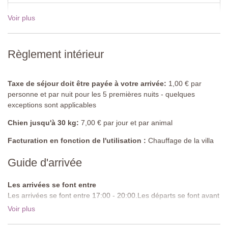
Chambre 3
Voir plus
19 Déc - 02 Jan 2027
€1700,00
Lits jumeaux ( ne peuvent être convertis en lit double), armoire,
commode.
Règlement intérieur
Salle de bain 1
Baignoire avec attachement de douche, lavabo, toilettes
Taxe de séjour doit être payée à votre arrivée:
1,00 € par
Salle de bain 2
personne et par nuit pour les 5 premières nuits - quelques
Douche, lavabo, toilettes
exceptions sont applicables
Piscine partagée
Chien jusqu'à 30 kg:
7,00 € par jour et par animal
Longueur :
12 mètres
Largeur :
7.5 mètres
Facturation en fonction de l'utilisation :
Chauffage de la villa
Profondeur :
1.6 mètres
Accès:
echelle en métal
Guide d'arrivée
Ouverture :
mai à septembre
Cloturée :
oui
Les arrivées se font entre
Mobilier de piscine:
parasols et chaises longues
Les arrivées se font entre 17:00 - 20:00.Les départs se font avant
Nettoyée :
chlore
10:00.
Voir plus
Distance des villas :
20 mètres
Route d'approche:
Goudronnée