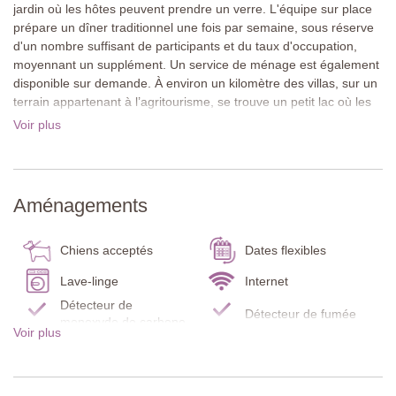
jardin où les hôtes peuvent prendre un verre. L'équipe sur place
prépare un dîner traditionnel une fois par semaine, sous réserve
d'un nombre suffisant de participants et du taux d'occupation,
moyennant un supplément. Un service de ménage est également
disponible sur demande. À environ un kilomètre des villas, sur un
terrain appartenant à l’agritourisme, se trouve un petit lac où les
hôtes peuvent pêcher avec leur propre équipement.
Voir plus
Le village le plus proche, Monteguidi, dispose d’un restaurant et
d’un bar. La ville historique de Casole d’Elsa se trouve à environ
15 minutes et offre un plus large choix de restaurants, bars et
Aménagements
commerces. De plus grands supermarchés se trouvent à Colle di
Val d’Elsa, à environ 25 km. À proximité, le Parco Fluviale dell’Alta
Val d’Elsa et le sentier de randonnée SentierElsa sont parfaits
Chiens acceptés
Dates flexibles
pour les promenades et les pique-niques. Sienne, San Gimignano
Lave-linge
Internet
et Volterra sont accessibles en environ 45 minutes, tandis que la
Détecteur de
côte toscane se trouve à un peu plus d’une heure.
Détecteur de fumée
monoxyde de carbone
Voir plus
À propos de cette villa
Extincteur
Serviettes de piscine
Il Mulino est un charmant appartement situé au premier étage
Lit / chaise bébé
Cuisine
avec une loggia ombragée et un barbecue, idéal pour des repas
en plein air en toute détente. Un petit bâtiment indépendant à
Réfrigérateur/