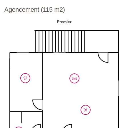
Parking:
public sur place
Agencement (115 m2)
Code national d'identification:
IT052004B5TILOS8DM
Premier