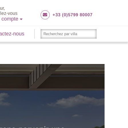
ur,
fiez-vous
+33 (0)5799 80007
e compte
actez-nous