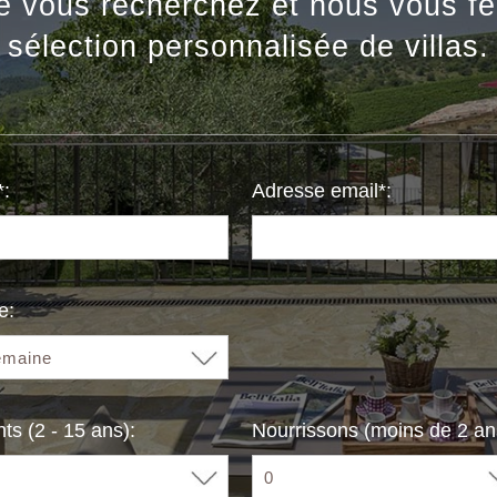
e vous recherchez et nous vous fe
sélection personnalisée de villas.
:
Adresse email*:
e:
ts (2 - 15 ans):
Nourrissons (moins de 2 ans