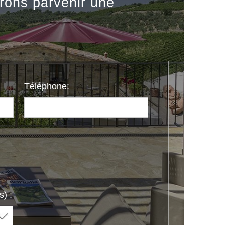
rons parvenir une
Téléphone:
) :