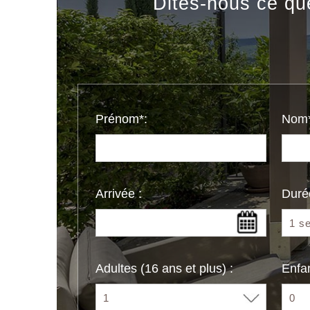
Dites-nous ce qu
Prénom*:
Nom*
Arrivée :
Duré
Adultes (16 ans et plus) :
Enfan