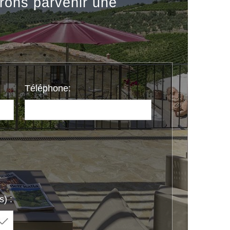
rons parvenir une
Téléphone:
) :