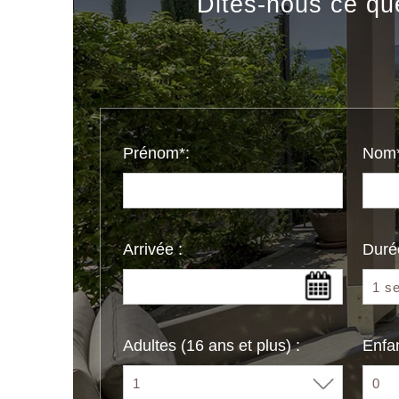
Dites-nous ce qu
Prénom*:
Nom*
Arrivée :
Duré
Adultes (16 ans et plus) :
Enfan