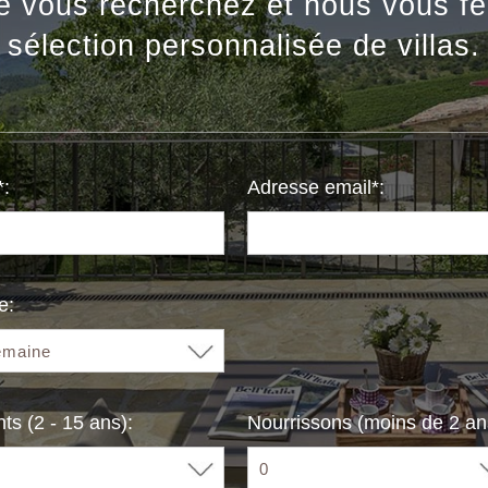
e vous recherchez et nous vous fe
sélection personnalisée de villas.
:
Adresse email*:
e:
ts (2 - 15 ans):
Nourrissons (moins de 2 ans