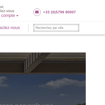
ur,
fiez-vous
+33 (0)5799 80007
e compte
actez-nous